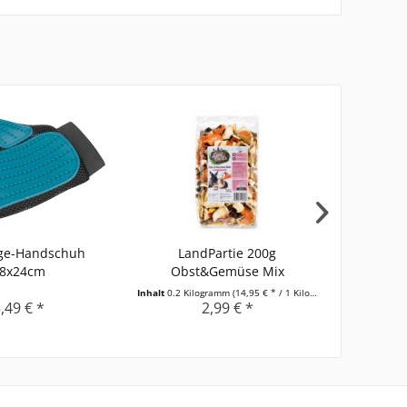
ege-Handschuh
LandPartie 200g
JR-Farm 
8x24cm
Obst&Gemüse Mix
Inhalt
0.2 Kilogramm
(14,95 € * / 1 Kilogramm)
Inhalt
0.05 K
,49 € *
2,99 € *