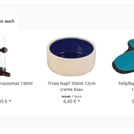
en auch
erautomat 130ml
Trixie Napf 350ml 12cm
Fellpfl
creme blau
1
Inhalt
1 Stück
49 € *
4,49 € *
5