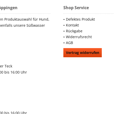
Göppingen
Shop Service
en Produktauswahl für Hund,
Defektes Produkt
Kontakt
benfalls unsere Süßwasser
Rückgabe
Widerrufsrecht
AGB
Vertrag widerrufen
66991
rchheim unter Teck
:00 bis 16:00 Uhr
9483
gen
:00 bis 16:00 Uhr