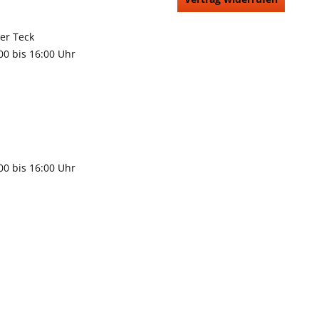
66991
rchheim unter Teck
:00 bis 16:00 Uhr
9483
gen
:00 bis 16:00 Uhr