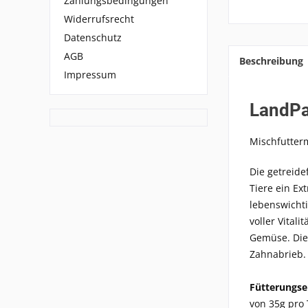
Zahlungsbedingungen
Widerrufsrecht
Datenschutz
AGB
Beschreibung
Impressum
LandPa
Mischfutter
Die getreid
Tiere ein Ex
lebenswichti
voller Vital
Gemüse. Die
Zahnabrieb. 
Fütterungs
von 35g pro 