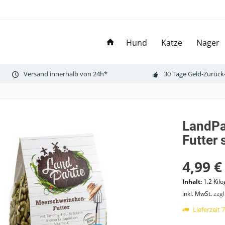
Hund
Katze
Nager
Versand innerhalb von 24h*
30 Tage Geld-Zurück
LandPa
Futter 
4,99 €
Inhalt:
1.2 Kil
inkl. MwSt.
zzg
Lieferzeit 