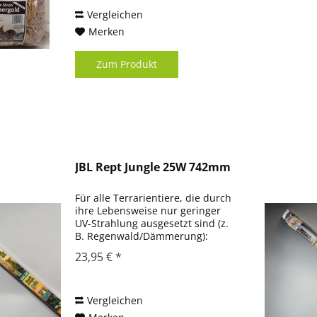
Käfig- einstreu für alle Nager
und...
Vergleichen
Merken
Zum Produkt
JBL Rept Jungle 25W 742mm
Für alle Terrarientiere, die durch
ihre Lebensweise nur geringer
UV-Strahlung ausgesetzt sind (z.
B. Regenwald/Dämmerung):
Solar-Leuchtstoffrähre
23,95 € *
Lichtspektrum auf den
natürlichen Lichtbereich von
Regenwald-Tieren abgestimmt
Geringer...
Vergleichen