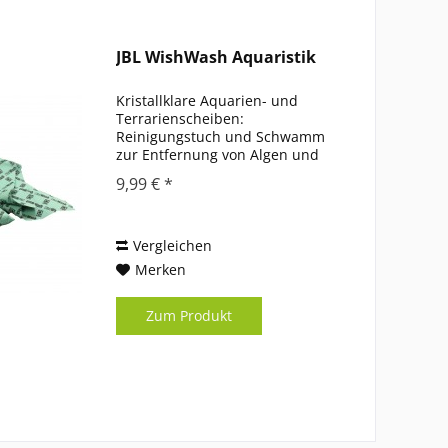
JBL WishWash Aquaristik
Kristallklare Aquarien- und
Terrarienscheiben:
Reinigungstuch und Schwamm
zur Entfernung von Algen und
Schmutz Bequeme Handhabung:
9,99 € *
Schwamm zur Entfernung von
Algen und Schmutz an der
Innenseite der Aquarien- oder
Terrarienscheibe,...
Vergleichen
Merken
Zum Produkt