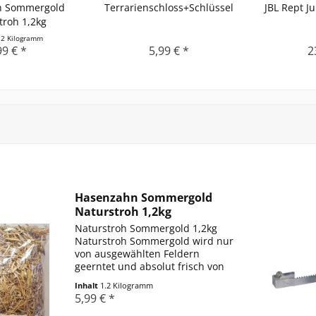
n Sommergold
Terrarienschloss+Schlüssel
JBL Rept 
troh 1,2kg
.2 Kilogramm
99 € *
5,99 € *
2
Hasenzahn Sommergold
Naturstroh 1,2kg
Naturstroh Sommergold 1,2kg
Naturstroh Sommergold wird nur
von ausgewählten Feldern
geerntet und absolut frisch von
Hand verlesen, bzw. abgepackt.
Inhalt
1.2 Kilogramm
Es ist gleichermaßen
5,99 € *
Knabberspaß und natürliche