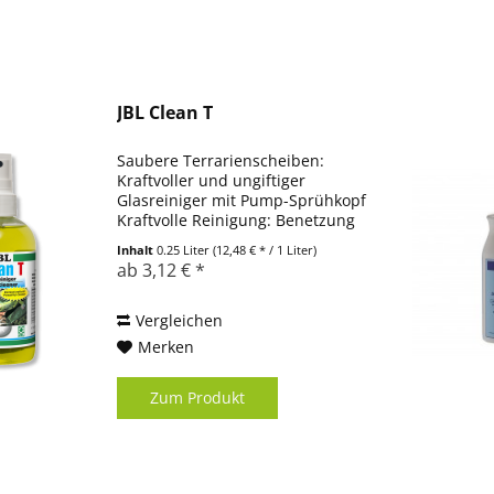
JBL Clean T
Saubere Terrarienscheiben:
Kraftvoller und ungiftiger
Glasreiniger mit Pump-Sprühkopf
Kraftvolle Reinigung: Benetzung
der Scheibe mit Glasreiniger,
Inhalt
0.25 Liter
(12,48 € * / 1 Liter)
Trocknung mit weichem,
ab 3,12 € *
fusselfreiem Tuch, ggf.
Wiederholung des Vorgangs
Lösung...
Vergleichen
Merken
Zum Produkt