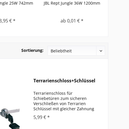
Jungle 25W 742mm
JBL Rept Jungle 36W 1200mm
JBL
Inhalt
5 
3,95 € *
ab 0,01 € *
Sortierung:
Terrarienschloss+Schlüssel
Terrarienschloss für
Schiebetüren zum sicheren
Verschließen von Terrarien
Schlüssel mit gleicher Zahnung
(gleichschließend) rostfreier Stahl
5,99 € *
stabile Ausführung inklusive
Ersatzschlüssel