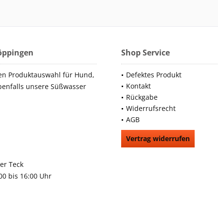
Göppingen
Shop Service
en Produktauswahl für Hund,
Defektes Produkt
Kontakt
benfalls unsere Süßwasser
Rückgabe
Widerrufsrecht
AGB
Vertrag widerrufen
66991
rchheim unter Teck
:00 bis 16:00 Uhr