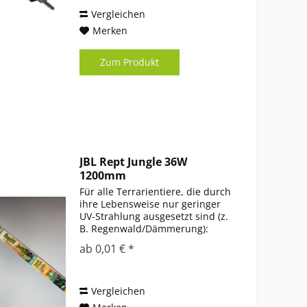
Vergleichen
Merken
Zum Produkt
JBL Rept Jungle 36W
1200mm
Für alle Terrarientiere, die durch
ihre Lebensweise nur geringer
UV-Strahlung ausgesetzt sind (z.
B. Regenwald/Dämmerung):
Solar-Leuchtstoffrähre
ab 0,01 € *
Lichtspektrum auf den
natürlichen Lichtbereich von
Regenwald-Tieren abgestimmt
Geringer...
Vergleichen