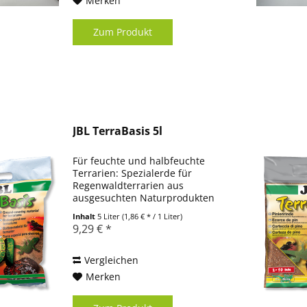
Merken
Zum Produkt
JBL TerraBasis 5l
Für feuchte und halbfeuchte
Terrarien: Spezialerde für
Regenwaldterrarien aus
ausgesuchten Naturprodukten
Ohne Düngezusatz, Hohe
Inhalt
5 Liter
(1,86 € * / 1 Liter)
Feuchtigkeitskapazität, Keine
9,29 € *
Schimmelbildung durch
schimmelresistenten
Kokoshumus Aktive Betätigung...
Vergleichen
Merken