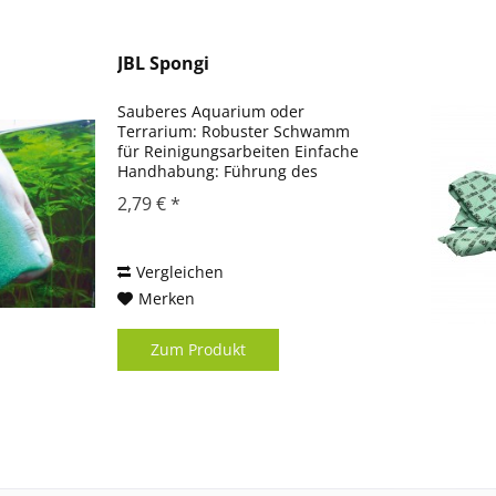
JBL Spongi
Sauberes Aquarium oder
Terrarium: Robuster Schwamm
für Reinigungsarbeiten Einfache
Handhabung: Führung des
Schwamms über die Innenseiten
2,79 € *
der Aquarienscheiben
Gründliche Reinigung:
Rückstandsfreier Schwamm
Neutrales Material - keine...
Vergleichen
Merken
Zum Produkt