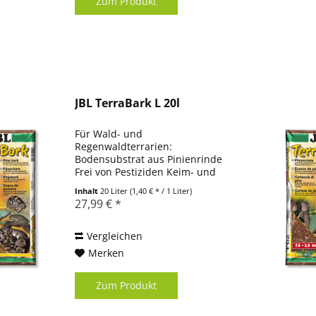
Zum Produkt
JBL TerraBark L 20l
Für Wald- und
Regenwaldterrarien:
Bodensubstrat aus Pinienrinde
Frei von Pestiziden Keim- und
pilzreduzierende Wirkung.
Inhalt
20 Liter
(1,40 € * / 1 Liter)
Feuchtigkeisregulierende
27,99 € *
Eigenschaft Lieferumfang:
Bodengrund, TerraBark,
Pinienrinde
Vergleichen
Produktinformationen
Merken
Passendes...
Zum Produkt