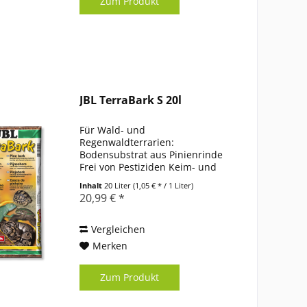
Zum Produkt
JBL TerraBark S 20l
Für Wald- und
Regenwaldterrarien:
Bodensubstrat aus Pinienrinde
Frei von Pestiziden Keim- und
pilzreduzierende Wirkung.
Inhalt
20 Liter
(1,05 € * / 1 Liter)
Feuchtigkeisregulierende
20,99 € *
Eigenschaft Lieferumfang:
Bodengrund, TerraBark,
Pinienrinde
Vergleichen
Produktinformationen
Merken
Passendes...
Zum Produkt