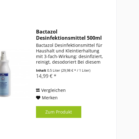
Bactazol
Desinfektionsmittel 500ml
Bactazol Desinfektionsmittel für
Haushalt und Kleintierhaltung
mit 3-fach-Wirkung: desinfiziert,
reinigt, desodoriert Bei diesem
Artikel handelt es sich um ein in
Inhalt
0.5 Liter
(29,98 € * / 1 Liter)
Deutschland registriertes Biozid-
14,99 € *
Produkt. Der Vertrieb in anderen
Ländern...
Vergleichen
Merken
Zum Produkt