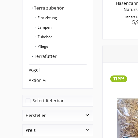
Hasenzah
Terra zubehör
Naturs
Inhalt
1
Einrichtung
5,
Lampen
Zubehör
Pflege
Terrafutter
Vögel
TIPP!
Aktion %
Sofort lieferbar
Hersteller
Aqua Global
Preis
Hasenzahn