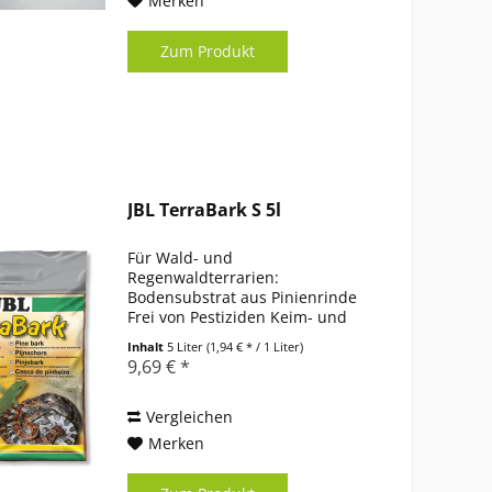
Merken
Zum Produkt
JBL TerraBark S 5l
Für Wald- und
Regenwaldterrarien:
Bodensubstrat aus Pinienrinde
Frei von Pestiziden Keim- und
pilzreduzierende Wirkung.
Inhalt
5 Liter
(1,94 € * / 1 Liter)
Feuchtigkeisregulierende
9,69 € *
Eigenschaft Lieferumfang:
Bodengrund, TerraBark,
Pinienrinde
Vergleichen
Produktinformationen
Merken
Passendes...