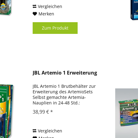
halten, 1x kurz am Schlauch
ansaugen und das Wasser fließt
Vergleichen
in Eimer...
Merken
Zum Produkt
JBL Artemio 1 Erweiterung
JBL Artemio 1 Brutbehälter zur
Erweiterung des ArtemioSets
Selbst gemachte Artemia-
Nauplien in 24-48 Std.:
Brutbehälter ohne Luftpumpe
38,99 € *
und Schlauch. Brutbehälter
zusammenbauen und, wenn
gewünscht, an weitere
Standvorrichtung per Bajonett...
Vergleichen