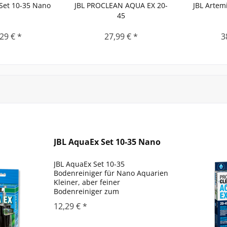
Set 10-35 Nano
JBL PROCLEAN AQUA EX 20-
JBL Artem
45
29 € *
27,99 € *
3
JBL AquaEx Set 10-35 Nano
JBL AquaEx Set 10-35
Bodenreiniger für Nano Aquarien
Kleiner, aber feiner
Bodenreiniger zum
Schmutzabsaugen in kleinen
12,29 € *
Aquarien Anwendung:
Bodenreiniger in das Wasser