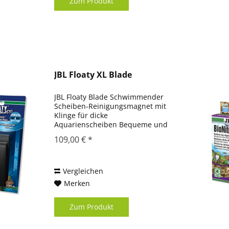
Zum Produkt
JBL Floaty XL Blade
JBL Floaty Blade Schwimmender
Scheiben-Reinigungsmagnet mit
Klinge für dicke
Aquarienscheiben Bequeme und
effektive Reinigung von
109,00 € *
Aquarienscheiben von 8 bis 15
mm Stärke: Scheiben-
Reinigungsmagnet mit Klinge
und schwimmendem
Vergleichen
Innenelement...
Merken
Zum Produkt