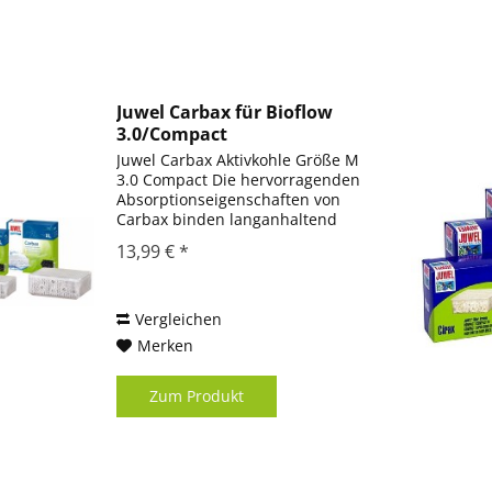
Juwel Carbax für Bioflow
3.0/Compact
Juwel Carbax Aktivkohle Größe M
3.0 Compact Die hervorragenden
Absorptionseigenschaften von
Carbax binden langanhaltend
und schnell Verfärbungen,
13,99 € *
Geruchsstoffe sowie toxische
Substanzen und sorgen für
kristallklares Wasser. Das...
Vergleichen
Merken
Zum Produkt