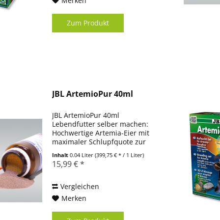
Merken
Zum Produkt
JBL ArtemioPur 40ml
JBL ArtemioPur 40ml
Lebendfutter selber machen:
Hochwertige Artemia-Eier mit
maximaler Schlupfquote zur
Kultivierung von Artemia-
Inhalt
0.04 Liter
(399,75 € * / 1 Liter)
Krebsen Einfache Anwendung:
15,99 € *
Eier in Salzwasser geben,
Artemia-Krebse schlüpfen nach
24 Stunden (Spezialsalz...
Vergleichen
Merken