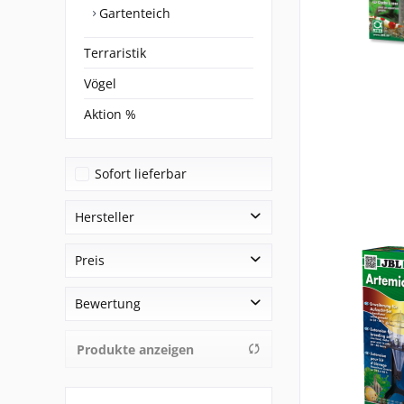
Gartenteich
Terraristik
Vögel
Aktion %
Sofort lieferbar
Hersteller
Aqua Nova
Preis
aqua-Medic
Bewertung
Aquaforest
von
0,01 €
bis
349,00 €
JBL
& mehr
Produkte anzeigen
Jebao
& mehr
Juwel
nicht zugewiesen