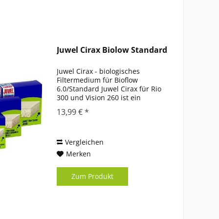
Juwel Cirax Biolow Standard
Juwel Cirax - biologisches
Filtermedium für Bioflow
6.0/Standard Juwel Cirax für Rio
300 und Vision 260 ist ein
hochporöses Granulat auf
13,99 € *
Keramikbasis, welches dank
seiner extrem großen Oberfläche
ein optimales Milieu für
nützliche...
Vergleichen
Merken
Zum Produkt