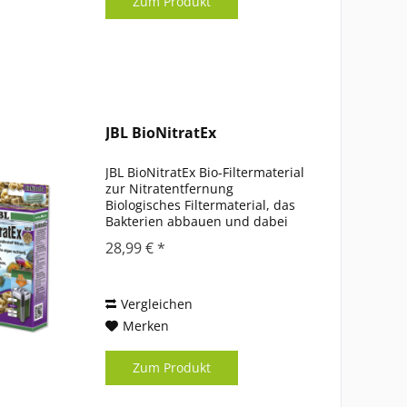
Zum Produkt
JBL BioNitratEx
JBL BioNitratEx Bio-Filtermaterial
zur Nitratentfernung
Biologisches Filtermaterial, das
Bakterien abbauen und dabei
algenförderndes Nitrat im Süß-
28,99 € *
oder Meerwasser entfernt
Filtermaterial einfach in den
Innen- oder Außenfilter geben
und...
Vergleichen
Merken
Zum Produkt