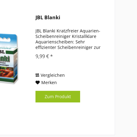
JBL Blanki
JBL Blanki Kratzfreier Aquarien-
Scheibenreiniger Kristallklare
Aquarienscheiben: Sehr
effizienter Scheibenreiniger zur
Entfernung von Algen und
9,99 € *
Schmutz Bequeme Handhabung:
Stahlwolle-Pad mit praktischem
Griff auf der Innenseite der...
Vergleichen
Merken
Zum Produkt