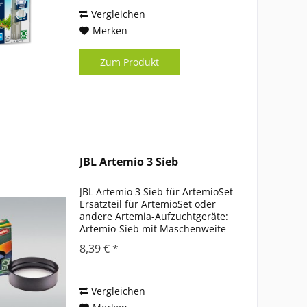
ab 20 cm Höhe Anwendung:
Saugglocke schütteln, Wasser...
Vergleichen
Merken
Zum Produkt
JBL Artemio 3 Sieb
JBL Artemio 3 Sieb für ArtemioSet
Ersatzteil für ArtemioSet oder
andere Artemia-Aufzuchtgeräte:
Artemio-Sieb mit Maschenweite
0.15 mm Sieb auf
8,39 € *
Auffangbehälter (als JBL Artemio
2 extra erhältlich) aufstecken und
Artemia beim Ablassen aus...
Vergleichen