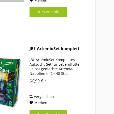
Merken
Zum Produkt
JBL ArtemioSet komplett
JBL ArtemioSet Komplettes
Aufzucht-Set für Lebendfutter
Selbst gemachte Artemia-
Nauplien in 24-48 Std.:
Kultivierungsgerät mit
66,99 € *
Standvorrichtung und Luftpumpe
Kulturgerät aufbauen,
Luftpumpe anschließen, Wasser,
Salz und Artemia Eier...
Vergleichen
Merken