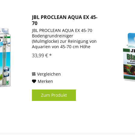
JBL PROCLEAN AQUA EX 45-
70
JBL PROCLEAN AQUA EX 45-70
Bodengrundreiniger
(Mulmglocke) zur Reinigung von
Aquarien von 45-70 cm Höhe
Durchdachter und sehr
33,99 € *
wirksamer Bodenreiniger zum
Schmutzabsaugen in Aquarien
ab 45 cm Höhe Anwendung:
Saugglocke schütteln, Wasser...
Vergleichen
Merken
Zum Produkt