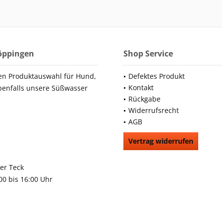
Göppingen
Shop Service
en Produktauswahl für Hund,
Defektes Produkt
Kontakt
benfalls unsere Süßwasser
Rückgabe
Widerrufsrecht
AGB
Vertrag widerrufen
66991
rchheim unter Teck
:00 bis 16:00 Uhr