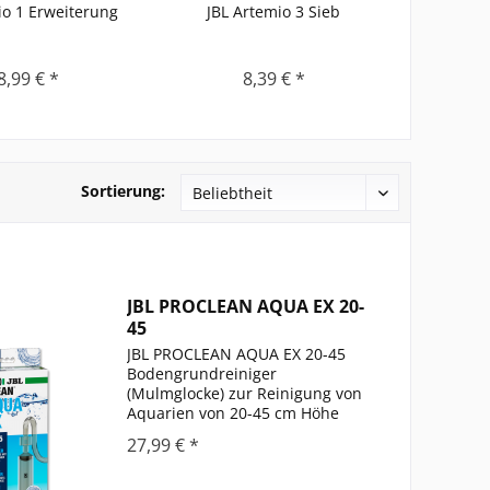
io 1 Erweiterung
JBL Artemio 3 Sieb
JBL A
Inhalt
0.04 
8,99 € *
8,39 € *
Sortierung:
JBL PROCLEAN AQUA EX 20-
45
JBL PROCLEAN AQUA EX 20-45
Bodengrundreiniger
(Mulmglocke) zur Reinigung von
Aquarien von 20-45 cm Höhe
Durchdachter und sehr
27,99 € *
wirksamer Bodenreiniger zum
Schmutzabsaugen in Aquarien