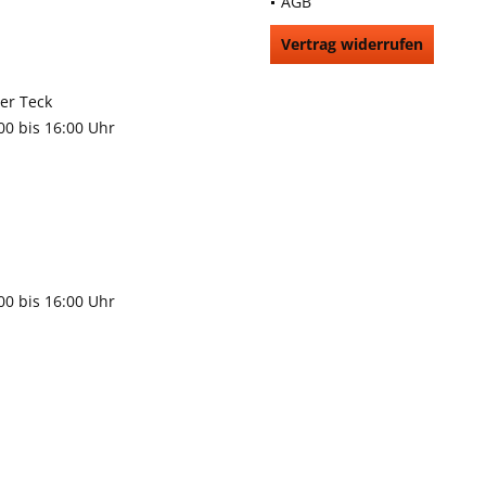
AGB
Vertrag widerrufen
66991
rchheim unter Teck
:00 bis 16:00 Uhr
9483
gen
:00 bis 16:00 Uhr