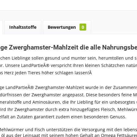
Inhaltsstoffe
Bewertungen
0
ige Zwerghamster-Mahlzeit die alle Nahrungsbed
schen Lieblinge sollen gesund und munter sein, herumtollen und s
r. Unsere LandPartieÂ® verspricht Ihren kleinen Schätzchen natür
as Herz jeden Tieres höher schlagen lassen!Â
tige LandPartieÂ® Zwerghamster-Mahlzeit wurde in der Zusammens
ürfnissen der Zwerghamster angepasst. Diese besonders feine Mis
neralstoffe und Aminosäuren, die Ihr Liebling für ein unbesorgtes 
d Ihr Zwerghamster durch extra hinzugefügtes Fleisch, Mehlwürme
elfalt an Zutaten garantiert zudem einen besonderen Genuss.
Mehlwürmer und Fisch unterstützen die Versorgung mit den lebensw
 öl aus der Leinsaat mit seinem hohen Gehalt an Omega Fettsäuren