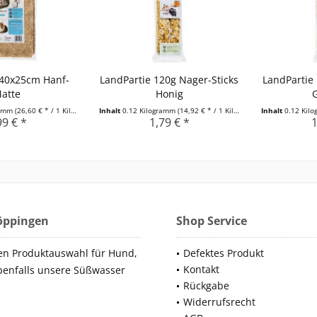
 40x25cm Hanf-
LandPartie 120g Nager-Sticks
LandPartie 
atte
Honig
ramm
(26,60 € * / 1 Kilogramm)
Inhalt
0.12 Kilogramm
(14,92 € * / 1 Kilogramm)
Inhalt
0.12 Kil
99 € *
1,79 € *
1
Göppingen
Shop Service
en Produktauswahl für Hund,
Defektes Produkt
Kontakt
benfalls unsere Süßwasser
Rückgabe
Widerrufsrecht