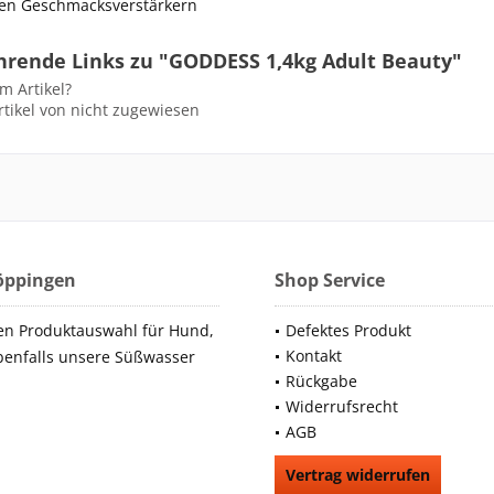
hen Geschmacksverstärkern
hrende Links zu "GODDESS 1,4kg Adult Beauty"
m Artikel?
tikel von nicht zugewiesen
Göppingen
Shop Service
en Produktauswahl für Hund,
Defektes Produkt
Kontakt
benfalls unsere Süßwasser
Rückgabe
Widerrufsrecht
AGB
Vertrag widerrufen
66991