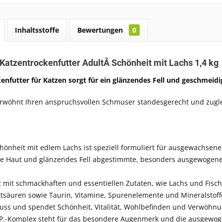
Inhaltsstoffe
Bewertungen
0
atzentrockenfutter AdultÂ
Schönheit mit Lachs 1,4 kg
enfutter für Katzen sorgt für ein glänzendes Fell und geschmeidi
wöhnt Ihren anspruchsvollen Schmuser standesgerecht und zugle
nheit mit edlem Lachs ist speziell formuliert für ausgewachsene 
e Haut und glänzendes Fell abgestimmte, besonders ausgewogene 
 mit schmackhaften und essentiellen Zutaten, wie Lachs und Fischö
tsäuren sowie Taurin, Vitamine, Spurenelemente und Mineralstoff
uss und spendet Schönheit, Vitalität, Wohlbefinden und Verwöhn
.I.P.-Komplex steht für das besondere Augenmerk und die ausgew