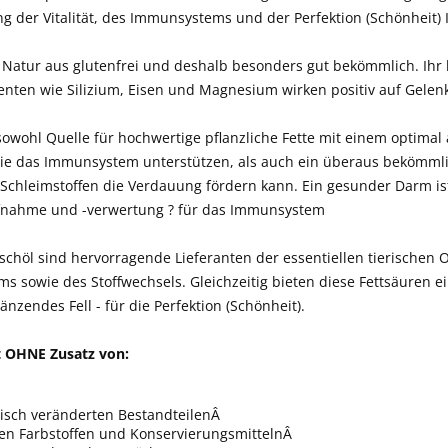
g der Vitalität, des Immunsystems und der Perfektion (Schönheit) I
n Natur aus glutenfrei und deshalb besonders gut bekömmlich. Ihr
ten wie Silizium, Eisen und Magnesium wirken positiv auf Gelenke, 
t sowohl Quelle für hochwertige pflanzliche Fette mit einem opti
ie das Immunsystem unterstützen, als auch ein überaus bekömmlich
 Schleimstoffen die Verdauung fördern kann. Ein gesunder Darm i
fnahme und -verwertung ? für das Immunsystem
schöl sind hervorragende Lieferanten der essentiellen tierischen
 sowie des Stoffwechsels. Gleichzeitig bieten diese Fettsäuren e
änzendes Fell - für die Perfektion (Schönheit).
 OHNE Zusatz von:
isch veränderten BestandteilenÂ
hen Farbstoffen und KonservierungsmittelnÂ