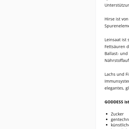
Unterstützun
Hirse ist vo
Spurenelemen
Leinsaat is
Fettsäuren d
Ballast- und
Nährstoffau
Lachs und Fi
Immunsystems
elegantes, gl
GODDESS ist
Zucker
gentechn
künstlic