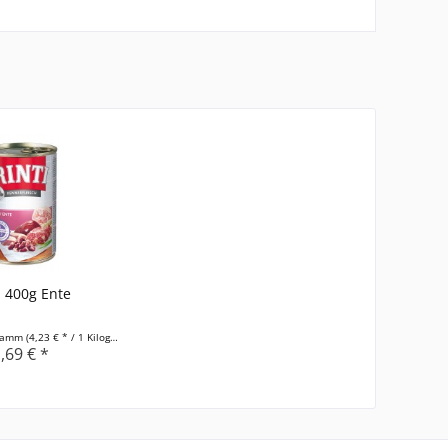
i 400g Ente
gramm
(4,23 € * / 1 Kilogramm)
,69 € *