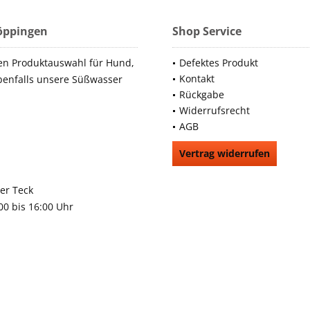
Göppingen
Shop Service
en Produktauswahl für Hund,
Defektes Produkt
Kontakt
benfalls unsere Süßwasser
Rückgabe
Widerrufsrecht
AGB
Vertrag widerrufen
66991
rchheim unter Teck
:00 bis 16:00 Uhr
9483
gen