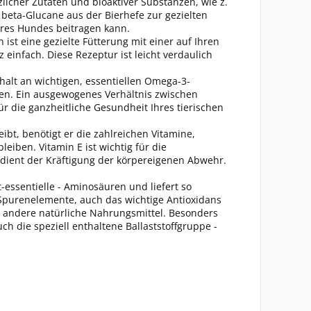
nzlicher Zutaten und bioaktiver Substanzen, wie z.
 beta-Glucane aus der Bierhefe zur gezielten
hres Hundes beitragen kann.
n ist eine gezielte Fütterung mit einer auf Ihren
 einfach. Diese Rezeptur ist leicht verdaulich
ehalt an wichtigen, essentiellen Omega-3-
zen. Ein ausgewogenes Verhältnis zwischen
 die ganzheitliche Gesundheit Ihres tierischen
ibt, benötigt er die zahlreichen Vitamine,
eiben. Vitamin E ist wichtig für die
dient der Kräftigung der körpereigenen Abwehr.
t-essentielle - Aminosäuren und liefert so
 Spurenelemente, auch das wichtige Antioxidans
s andere natürliche Nahrungsmittel. Besonders
h die speziell enthaltene Ballaststoffgruppe -