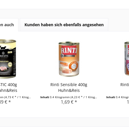
en auch
Kunden haben sich ebenfalls angesehen
TIC 400g
Rinti Sensible 400g
Rint
ahn&Reis
Huhn&Reis
amm
(4,73 € * / 1 Kilogramm)
Inhalt
0.4 Kilogramm
(4,23 € * / 1 Kilogramm)
Inhalt
0.4 Kilo
89 € *
1,69 € *
1