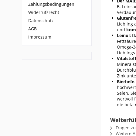
Der MAJE
Zahlungsbedingungen
B. Leinsa
Verdauun
Widerrufsrecht
Glutenfr
Datenschutz
Liebling 
AGB
und
komp
Leinöl:
Da
Impressum
Fettsäure
Omega-3-
Lieblings
Vitalstof
Mineralst
Durchblu
Zink unte
Bierhefe
hochwerti
Selen. S
wertvoll 
die beta-
Weiterfü
Fragen zu
Weitere Ar