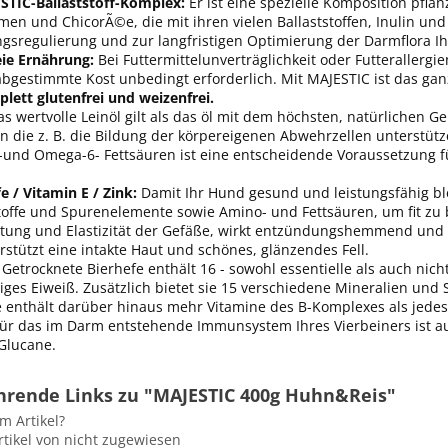
STIC-Ballaststoff-Komplex:
Er ist eine spezielle Komposition pfla
men und ChicorÃ©e, die mit ihren vielen Ballaststoffen, Inulin und
gsregulierung und zur langfristigen Optimierung der Darmflora I
eie Ernährung:
Bei Futtermittelunverträglichkeit oder Futterallergie
abgestimmte Kost unbedingt erforderlich. Mit MAJESTIC ist das ganz
lett glutenfrei und weizenfrei.
s wertvolle Leinöl gilt als das öl mit dem höchsten, natürlichen G
n die z. B. die Bildung der körpereigenen Abwehrzellen unterstüt
und Omega-6- Fettsäuren ist eine entscheidende Voraussetzung für
.
fe / Vitamin E / Zink:
Damit Ihr Hund gesund und leistungsfähig ble
offe und Spurenelemente sowie Amino- und Fettsäuren, um fit zu bl
tung und Elastizität der Gefäße, wirkt entzündungshemmend und 
rstützt eine intakte Haut und schönes, glänzendes Fell.
: Getrocknete Bierhefe enthält 16 - sowohl essentielle als auch nich
ges Eiweiß. Zusätzlich bietet sie 15 verschiedene Mineralien und
ie enthält darüber hinaus mehr Vitamine des B-Komplexes als jede
für das im Darm entstehende Immunsystem Ihres Vierbeiners ist auc
Glucane.
hrende Links zu "MAJESTIC 400g Huhn&Reis"
m Artikel?
tikel von nicht zugewiesen