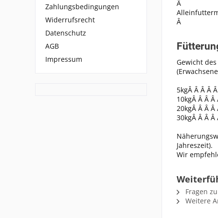
Â
Zahlungsbedingungen
Alleinfutter
Widerrufsrecht
Â
Datenschutz
Fütteru
AGB
Impressum
Gewicht des
(Erwachsene
5kgÂ Â Â Â Â
10kgÂ Â Â Â 
20kgÂ Â Â Â 
30kgÂ Â Â Â 
Näherungswer
Jahreszeit).
Wir empfehl
Weiterfüh
Fragen zu
Weitere Ar