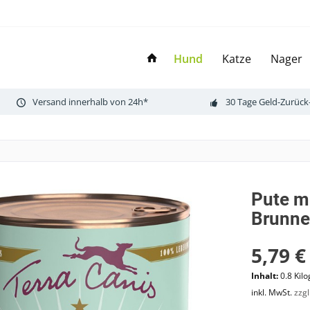
Hund
Katze
Nager
Versand innerhalb von 24h*
30 Tage Geld-Zurück
Pute mi
Brunnen
5,79 €
Inhalt:
0.8 Kil
inkl. MwSt.
zzg