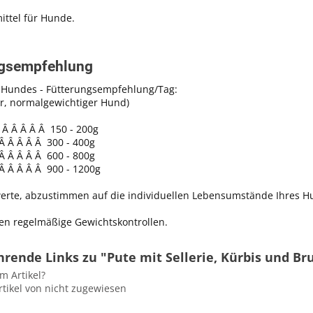
mittel für Hunde.
ngsempfehlung
 Hundes - Fütterungsempfehlung/Tag:
r, normalgewichtiger Hund)
 Â Â Â Â Â 150 - 200g
Â Â Â Â Â 300 - 400g
Â Â Â Â Â 600 - 800g
Â Â Â Â Â 900 - 1200g
te, abzustimmen auf die individuellen Lebensumstände Ihres Hunde
en regelmäßige Gewichtskontrollen.
rende Links zu "Pute mit Sellerie, Kürbis und Bru
m Artikel?
tikel von nicht zugewiesen