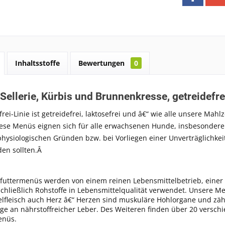
Inhaltsstoffe
Bewertungen
0
 Sellerie, Kürbis und Brunnenkresse, getreidefre
frei-Linie ist getreidefrei, laktosefrei und â€“ wie alle unsere Mahl
ese Menüs eignen sich für alle erwachsenen Hunde, insbesondere 
ysiologischen Gründen bzw. bei Vorliegen einer Unverträglichkeit
den sollten.Â
futtermenüs werden von einem reinen Lebensmittelbetrieb, einer M
chließlich Rohstoffe in Lebensmittelqualität verwendet. Unsere 
lfleisch auch Herz â€“ Herzen sind muskuläre Hohlorgane und zähl
ge an nährstoffreicher Leber. Des Weiteren finden über 20 versc
enüs.