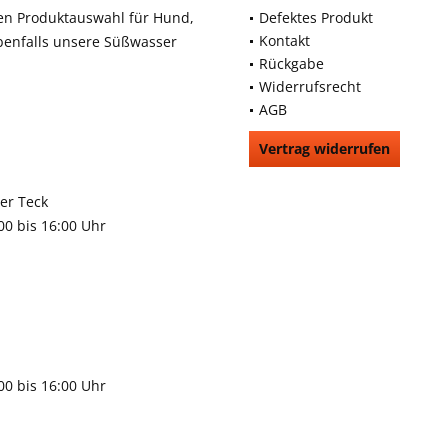
en Produktauswahl für Hund,
Defektes Produkt
Kontakt
benfalls unsere Süßwasser
Rückgabe
Widerrufsrecht
AGB
Vertrag widerrufen
66991
rchheim unter Teck
:00 bis 16:00 Uhr
9483
gen
:00 bis 16:00 Uhr