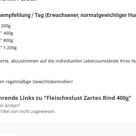
sempfehlung / Tag (Erwachsener, normalgewichtiger Hu
“ 200g
€“ 400g
€“ 800g
€“ 1.200g
te, abzustimmen auf die individuellen Lebensumstände Ihres Hunde
en regelmäßige Gewichtskontrollen!
rende Links zu "Fleischeslust Zartes Rind 400g"
m Artikel?
tikel von nicht zugewiesen