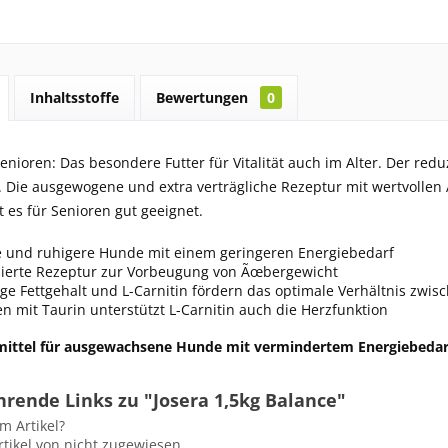
Inhaltsstoffe
Bewertungen
0
enioren: Das besondere Futter für Vitalität auch im Alter. Der redu
. Die ausgewogene und extra verträgliche Rezeptur mit wertvollen
st es für Senioren gut geeignet.
re und ruhigere Hunde mit einem geringeren Energiebedarf
zierte Rezeptur zur Vorbeugung von Ãœbergewicht
ge Fettgehalt und L-Carnitin fördern das optimale Verhältnis zwi
 mit Taurin unterstützt L-Carnitin auch die Herzfunktion
rmittel für ausgewachsene Hunde mit vermindertem Energiebedar
rende Links zu "Josera 1,5kg Balance"
m Artikel?
tikel von nicht zugewiesen