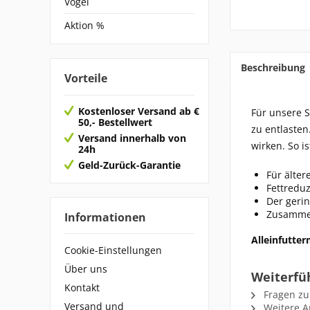
Vögel
Aktion %
Beschreibung
Vorteile
Kostenloser Versand ab €
Für unsere S
50,- Bestellwert
zu entlasten
Versand innerhalb von
wirken. So i
24h
Geld-Zurück-Garantie
Für älte
Fettredu
Der gerin
Zusammen
Informationen
Alleinfutte
Cookie-Einstellungen
Über uns
Weiterfüh
Kontakt
Fragen zu
Versand und
Weitere Ar