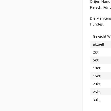
Orijen Hunde
Fleisch. Für
Die Mengena
Hundes.
Gewicht W
aktuell
2kg
5kg
10kg
15kg
20kg
25kg
30kg