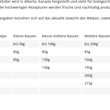
futter wird in Alberta, Kanada hergestellt und steht für biologis
 die hochwertigen Rezepturen werden frische und nachhaltig produ
ngaben beziehen sich auf das aktuelle Gewicht des Welpen, sow
elpe
Kleine Rassen
kleine-mittlere Rassen
Mittlere Rasse
bis 5kg
bis 10kg
bis 20kg
85g
85g
85g
85g
130g
160g
130g
195g
260g
215g