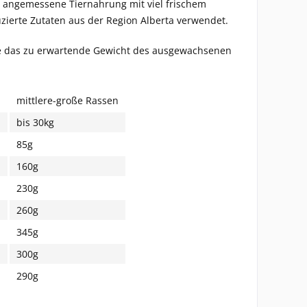
ch angemessene Tiernahrung mit viel frischem
zierte Zutaten aus der Region Alberta verwendet.
ie das zu erwartende Gewicht des ausgewachsenen
n
mittlere-große Rassen
bis 30kg
85g
160g
230g
260g
345g
300g
290g