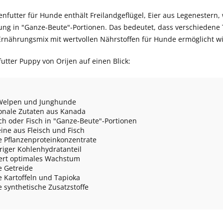
enfutter für Hunde enthält Freilandgeflügel, Eier aus Legenestern,
ung in "Ganze-Beute"-Portionen. Das bedeutet, dass verschiedene T
Ernährungsmix mit wertvollen Nährstoffen für Hunde ermöglicht w
utter Puppy von Orijen auf einen Blick:
Welpen und Junghunde
onale Zutaten aus Kanada
sch oder Fisch in "Ganze-Beute"-Portionen
eine aus Fleisch und Fisch
 Pflanzenproteinkonzentrate
riger Kohlenhydratanteil
ert optimales Wachstum
 Getreide
 Kartoffeln und Tapioka
 synthetische Zusatzstoffe