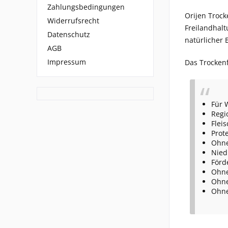
Zahlungsbedingungen
Orijen Trock
Widerrufsrecht
Freilandhalt
Datenschutz
natürlicher 
AGB
Impressum
Das Trockenf
Für 
Regi
Flei
Prot
Ohne
Nied
Förd
Ohne
Ohne
Ohne