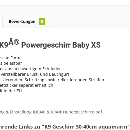
Bewertungen
0
Â®
-K9
Powergeschirr Baby XS
sche Form
s belastbar
ter aus hochwertigem Echtleder
 verstellbarer Brust- und Bauchgurt
eszierendem Schriftzug sowie reflektierenden Streifen
lettsticker separat erhältlich
lt in der EU
g & Einstellung IDCÂ® & K9Â® Hundegeschirre.pdf
hrende Links zu "K9 Geschirr 30-40cm aquamarin"