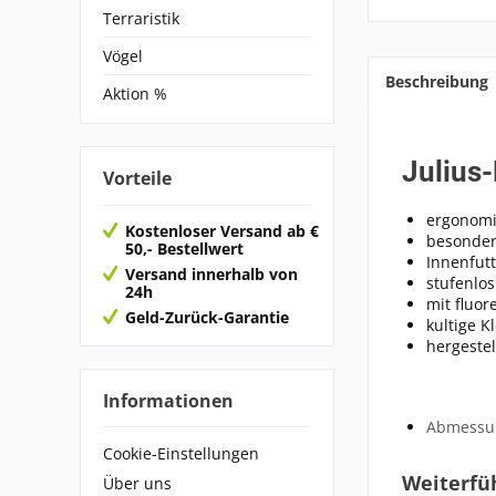
Terraristik
Vögel
Beschreibung
Aktion %
Julius
Vorteile
ergonomi
Kostenloser Versand ab €
besonder
50,- Bestellwert
Innenfut
Versand innerhalb von
stufenlos
24h
mit fluor
Geld-Zurück-Garantie
kultige K
hergestel
Informationen
Abmessun
Cookie-Einstellungen
Weiterfü
Über uns