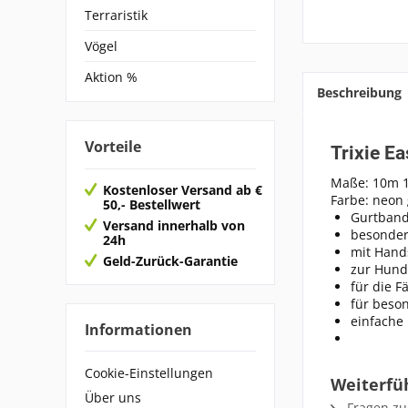
Terraristik
Vögel
Aktion %
Beschreibung
Vorteile
Trixie E
Maße: 10m
Kostenloser Versand ab €
Farbe: neon 
50,- Bestellwert
Gurtban
Versand innerhalb von
besonder
24h
mit Hand
Geld-Zurück-Garantie
zur Hund
für die F
für beson
einfache
Informationen
Cookie-Einstellungen
Weiterfüh
Über uns
Fragen zu