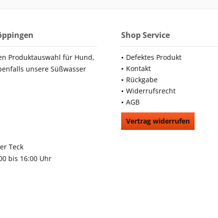
Göppingen
Shop Service
en Produktauswahl für Hund,
Defektes Produkt
Kontakt
benfalls unsere Süßwasser
Rückgabe
Widerrufsrecht
AGB
Vertrag widerrufen
66991
rchheim unter Teck
:00 bis 16:00 Uhr
9483