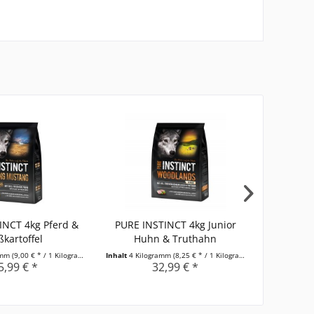
INCT 4kg Pferd &
PURE INSTINCT 4kg Junior
PURE INS
ßkartoffel
Huhn & Truthahn
amm
(9,00 € * / 1 Kilogramm)
Inhalt
4 Kilogramm
(8,25 € * / 1 Kilogramm)
Inhalt
4 Kilo
5,99 € *
32,99 € *