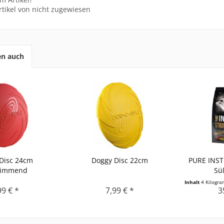
tikel von nicht zugewiesen
en auch
Disc 24cm
Doggy Disc 22cm
PURE INST
wimmend
Sü
Inhalt
4 Kilogr
99 € *
7,99 € *
3