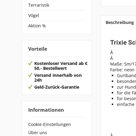
Terraristik
Vögel
Beschreibung
Aktion %
Trixie Sc
Vorteile
Â
Â
Kostenloser Versand ab €
Maße: 5m/
50,- Bestellwert
Farbe: neon
Versand innerhalb von
Gurtban
24h
besonder
Geld-Zurück-Garantie
zur Hund
für die F
für beson
einfache
Informationen
Cookie-Einstellungen
Über uns
Â