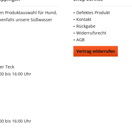
en Produktauswahl für Hund,
Defektes Produkt
Kontakt
benfalls unsere Süßwasser
Rückgabe
Widerrufsrecht
AGB
Vertrag widerrufen
66991
rchheim unter Teck
:00 bis 16:00 Uhr
9483
gen
:00 bis 16:00 Uhr