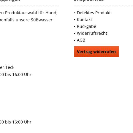
en Produktauswahl für Hund,
Defektes Produkt
Kontakt
benfalls unsere Süßwasser
Rückgabe
Widerrufsrecht
AGB
Vertrag widerrufen
66991
rchheim unter Teck
:00 bis 16:00 Uhr
9483
gen
:00 bis 16:00 Uhr