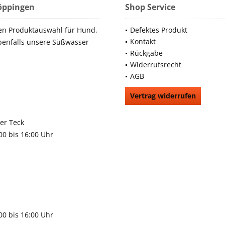
Göppingen
Shop Service
en Produktauswahl für Hund,
Defektes Produkt
Kontakt
benfalls unsere Süßwasser
Rückgabe
Widerrufsrecht
AGB
Vertrag widerrufen
66991
rchheim unter Teck
:00 bis 16:00 Uhr
9483
gen
:00 bis 16:00 Uhr