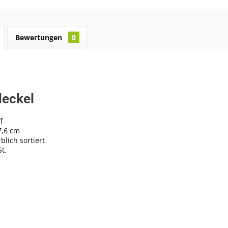
Bewertungen
0
eckel
f
7,6 cm
blich sortiert
St.