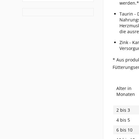
werden.*
Taurin - 
Nahrungs
Herzmusk
die ausr
Zink - Ka
Versorgun
* Aus produ
Fütterungse
Alter in
Monaten
2 bis 3
4 bis 5
6 bis 10