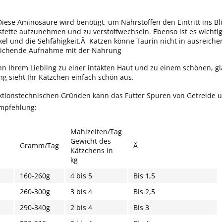
Diese Aminosäure wird benötigt, um Nährstoffen den Eintritt ins Blu
fette aufzunehmen und zu verstoffwechseln. Ebenso ist es wicht
el und die Sehfähigkeit.Â Katzen könne Taurin nicht in ausreiche
eichende Aufnahme mit der Nahrung
nn Ihrem Liebling zu einer intakten Haut und zu einem schönen, gl
g sieht Ihr Kätzchen einfach schön aus.
ktionstechnischen Gründen kann das Futter Spuren von Getreide u
mpfehlung:
Mahlzeiten/Tag
Gewicht des
Gramm/Tag
Â
Kätzchens in
kg
160-260g
4 bis 5
Bis 1,5
260-300g
3 bis 4
Bis 2,5
290-340g
2 bis 4
Bis 3