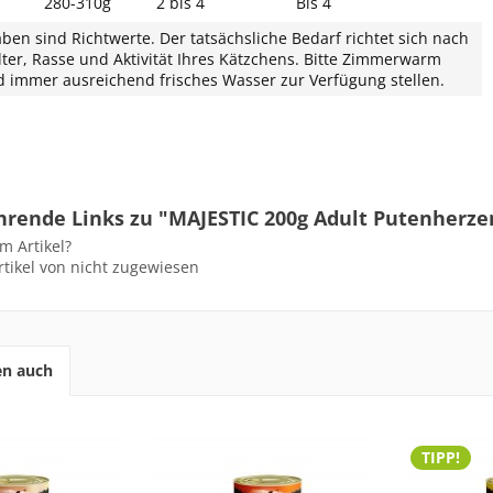
280-310g
2 bis 4
Bis 4
ben sind Richtwerte. Der tatsächsliche Bedarf richtet sich nach
lter, Rasse und Aktivität Ihres Kätzchens. Bitte Zimmerwarm
d immer ausreichend frisches Wasser zur Verfügung stellen.
hrende Links zu "MAJESTIC 200g Adult Putenherz
m Artikel?
tikel von nicht zugewiesen
en auch
TIPP!