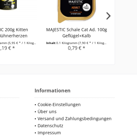
C 200g Kitten
MAJESTIC Schale Cat Ad. 100g
MAJESTI
Hühnerherzen
Geflügel+Kalb
Thunfis
gramm
(5,95 € * / 1 Kilogramm)
Inhalt
0.1 Kilogramm
(7,90 € * / 1 Kilogramm)
Inhalt
0.1 Ki
,19 € *
0,79 € *
Informationen
Cookie-Einstellungen
Über uns
Versand und Zahlungsbedingungen
Datenschutz
Impressum