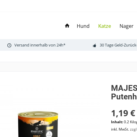
Hund
Katze
Nager
Versand innerhalb von 24h*
30 Tage Geld-Zurück
MAJEST
Putenh
1,19 €
Inhalt:
0.2 Kil
inkl. MwSt.
zzg