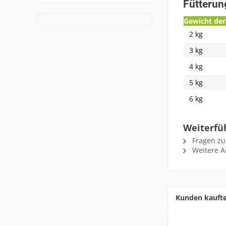
Fütteru
Gewicht der
2 kg
3 kg
4 kg
5 kg
6 kg
Weiterfü
Fragen zu
Weitere Ar
Kunden kauft