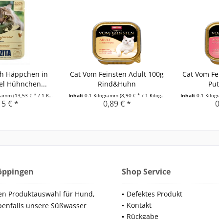
ch Häppchen in
Cat Vom Feinsten Adult 100g
Cat Vom Fe
el Hühnchen...
Rind&Huhn
Pu
gramm
(13,53 € * / 1 Kilogramm)
Inhalt
0.1 Kilogramm
(8,90 € * / 1 Kilogramm)
Inhalt
0.1 Kilo
15 € *
0,89 € *
0
Göppingen
Shop Service
en Produktauswahl für Hund,
Defektes Produkt
Kontakt
benfalls unsere Süßwasser
Rückgabe