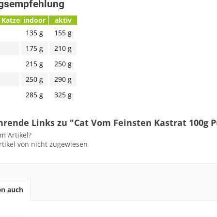
ngsempfehlung
 Katze
indoor
aktiv
135 g
155 g
175 g
210 g
215 g
250 g
250 g
290 g
285 g
325 g
hrende Links zu "Cat Vom Feinsten Kastrat 100g
m Artikel?
tikel von nicht zugewiesen
en auch