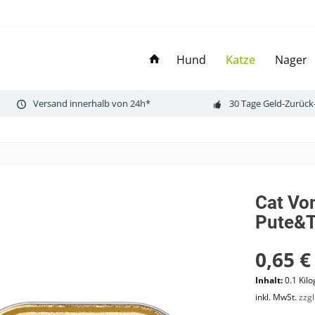
Hund
Katze
Nager
Versand innerhalb von 24h*
30 Tage Geld-Zurück
Cat Vo
Pute&
0,65 €
Inhalt:
0.1 Kil
inkl. MwSt.
zzg