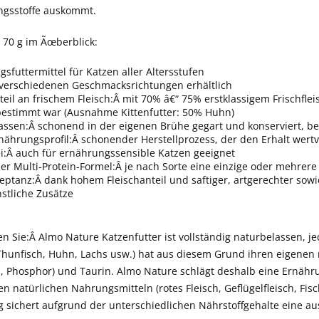
ngsstoffe auskommt.
 70 g im Ãœberblick:
sfuttermittel für Katzen aller Altersstufen
n verschiedenen Geschmacksrichtungen erhältlich
eil an frischem Fleisch:Â mit 70% â€“ 75% erstklassigem Frischfle
bestimmt war (Ausnahme Kittenfutter: 50% Huhn)
assen:Â schonend in der eigenen Brühe gegart und konserviert, 
ährungsprofil:Â schonender Herstellprozess, der den Erhalt wertvo
ei:Â auch für ernährungssensible Katzen geeignet
r Multi-Protein-Formel:Â je nach Sorte eine einzige oder mehrere 
ptanz:Â dank hohem Fleischanteil und saftiger, artgerechter sowi
stliche Zusätze
en Sie:Â Almo Nature Katzenfutter ist vollständig naturbelassen,
Thunfisch, Huhn, Lachs usw.) hat aus diesem Grund ihren eigenen 
m, Phosphor) und Taurin. Almo Nature schlägt deshalb eine Ernähr
n natürlichen Nahrungsmitteln (rotes Fleisch, Geflügelfleisch, Fisc
 sichert aufgrund der unterschiedlichen Nährstoffgehalte eine a