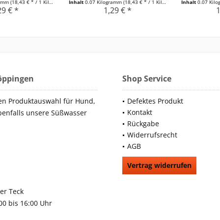
ramm
(18,43 € * / 1 Kilogramm)
Inhalt
0.07 Kilogramm
(18,43 € * / 1 Kilogramm)
Inhalt
0.07 Kil
29 € *
1,29 € *
1
Göppingen
Shop Service
en Produktauswahl für Hund,
Defektes Produkt
Kontakt
benfalls unsere Süßwasser
Rückgabe
Widerrufsrecht
AGB
Vertrag widerrufen
66991
rchheim unter Teck
:00 bis 16:00 Uhr