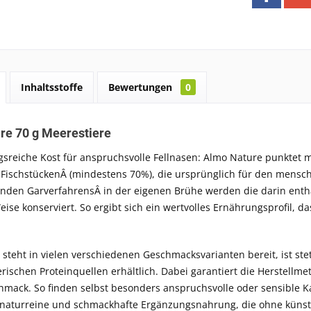
Inhaltsstoffe
Bewertungen
0
re 70 g Meerestiere
sreiche Kost für anspruchsvolle Fellnasen: Almo Nature punktet m
d FischstückenÂ (mindestens 70%), die ursprünglich für den mensc
nden GarverfahrensÂ in der eigenen Brühe werden die darin entha
eise konserviert. So ergibt sich ein wertvolles Ernährungsprofil, 
steht in vielen verschiedenen Geschmacksvarianten bereit, ist stet
rischen Proteinquellen erhältlich. Dabei garantiert die Herstellm
mack. So finden selbst besonders anspruchsvolle oder sensible Kat
 naturreine und schmackhafte Ergänzungsnahrung, die ohne künstl