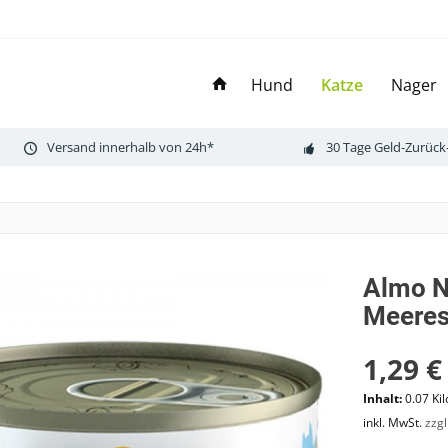
Hund
Katze
Nager
Versand innerhalb von 24h*
30 Tage Geld-Zurück
Almo N
Meeres
1,29 €
Inhalt:
0.07 Ki
inkl. MwSt.
zzg