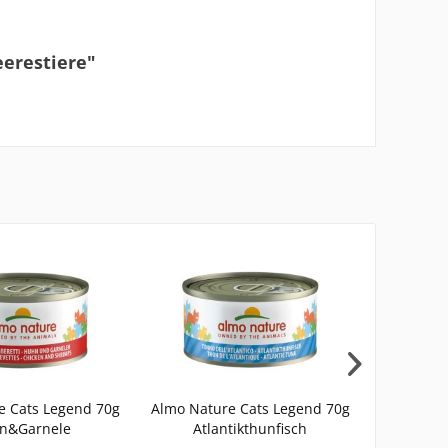
erestiere"
e Cats Legend 70g
Almo Nature Cats Legend 70g
Lilou 
n&Garnele
Atlantikthunfisch
Huhn+La