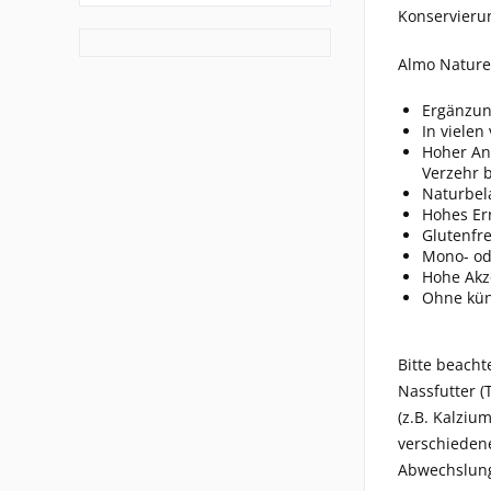
Konservieru
Almo Nature
Ergänzung
In viele
Hoher Ant
Verzehr 
Naturbel
Hohes Ern
Glutenfr
Mono- ode
Hohe Akze
Ohne kün
Bitte beacht
Nassfutter (
(z.B. Kalziu
verschiedene
Abwechslung