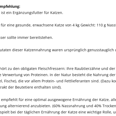
empfehlung:
ist ein Ergänzungsfutter für Katzen.
für eine gesunde, erwachsene Katze von 4 kg Gewicht: 110 g Nassf
ser sollte immer bereitstehen.
Zutaten dieser Katzennahrung waren ursprünglich genusstauglich 
hört zu den obligaten Fleischfressern: Ihre Raubtierzähne und d
 Verwertung von Proteinen. In der Natur besteht die Nahrung der
l, Fische), die vor allem Protein- und Fettlieferanten sind. (Daz
akt der Beutetiere enthalten sind).
empfiehlt für eine optimal ausgewogene Ernährung der Katze, alle
ung alternierend anzubieten. (60% Nassnahrung und 40% Trockenna
 spielt bei der täglichen Ernährung der Katze eine wichtige Rolle,