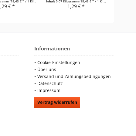
ogramm
(18,43 € * / 1 Kilogramm)
Inhalt
0.07 Kilogramm
(18,43 € * / 1 Kilogramm)
Inhalt
0.3 Ki
,29 € *
1,29 € *
Informationen
Cookie-Einstellungen
Über uns
Versand und Zahlungsbedingungen
Datenschutz
Impressum
Vertrag widerrufen