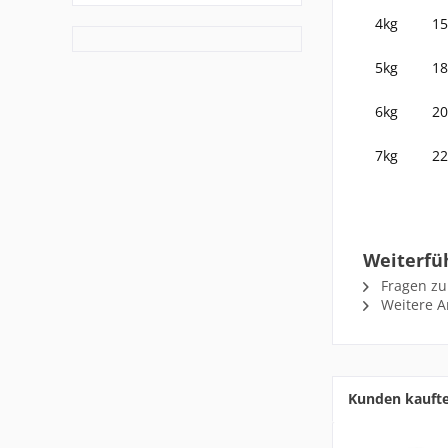
4kg
15
5kg
18
6kg
20
7kg
22
Weiterfü
Fragen zu
Weitere Ar
Kunden kauft