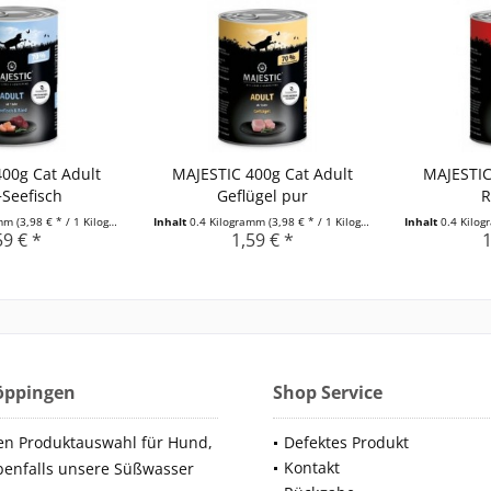
00g Cat Adult
MAJESTIC 400g Cat Adult
MAJESTIC
Seefisch
Geflügel pur
R
amm
(3,98 € * / 1 Kilogramm)
Inhalt
0.4 Kilogramm
(3,98 € * / 1 Kilogramm)
Inhalt
0.4 Kilo
59 € *
1,59 € *
1
Göppingen
Shop Service
en Produktauswahl für Hund,
Defektes Produkt
Kontakt
benfalls unsere Süßwasser