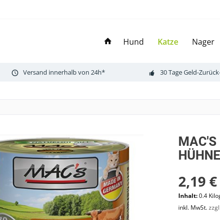
Hund
Katze
Nager
Versand innerhalb von 24h*
30 Tage Geld-Zurück
MAC'S 
HÜHNE
2,19 €
Inhalt:
0.4 Kil
inkl. MwSt.
zzg