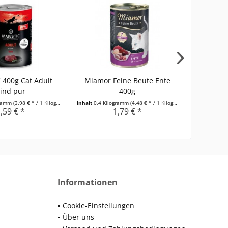
 400g Cat Adult
Miamor Feine Beute Ente
Miamor 
ind pur
400g
gramm
(3,98 € * / 1 Kilogramm)
Inhalt
0.4 Kilogramm
(4,48 € * / 1 Kilogramm)
Inhalt
0.4 Ki
,59 € *
1,79 € *
Informationen
Cookie-Einstellungen
Über uns