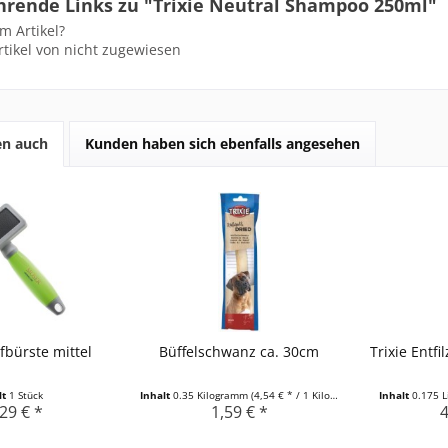
hrende Links zu "Trixie Neutral Shampoo 250ml"
m Artikel?
tikel von nicht zugewiesen
en auch
Kunden haben sich ebenfalls angesehen
bürste mittel
Büffelschwanz ca. 30cm
Trixie Entf
lt
1 Stück
Inhalt
0.35 Kilogramm
(4,54 € * / 1 Kilogramm)
Inhalt
0.175 L
29 € *
1,59 € *
4