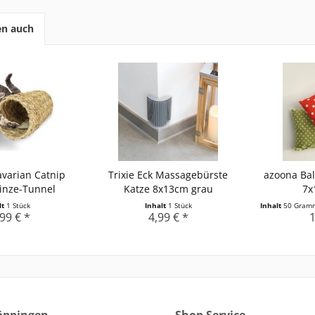
en auch
varian Catnip
Trixie Eck Massagebürste
azoona Bal
inze-Tunnel
Katze 8x13cm grau
7x
lt
1 Stück
Inhalt
1 Stück
Inhalt
50 Gra
99 € *
4,99 € *
1