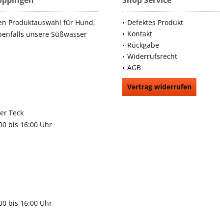
Göppingen
Shop Service
en Produktauswahl für Hund,
Defektes Produkt
Kontakt
benfalls unsere Süßwasser
Rückgabe
Widerrufsrecht
AGB
Vertrag widerrufen
66991
rchheim unter Teck
:00 bis 16:00 Uhr
9483
gen
:00 bis 16:00 Uhr