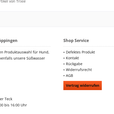
tikel von Trixie
Göppingen
Shop Service
en Produktauswahl für Hund,
Defektes Produkt
Kontakt
benfalls unsere Süßwasser
Rückgabe
Widerrufsrecht
AGB
Vertrag widerrufen
66991
rchheim unter Teck
:00 bis 16:00 Uhr