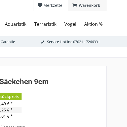
Merkzettel
Warenkorb
Aquaristik
Terraristik
Vögel
Aktion %
-Garantie
Service Hotline 07021 - 7266991
 Säckchen 9cm
Stückpreis
,49 € *
,25 € *
,01 € *
l. Versandkosten