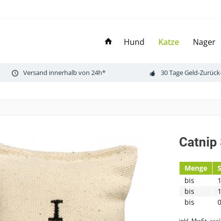
Hund
Katze
Nager
Versand innerhalb von 24h*
30 Tage Geld-Zurück
Catnip
Menge
bis
1
bis
1
bis
0
inkl. MwSt.
zzg