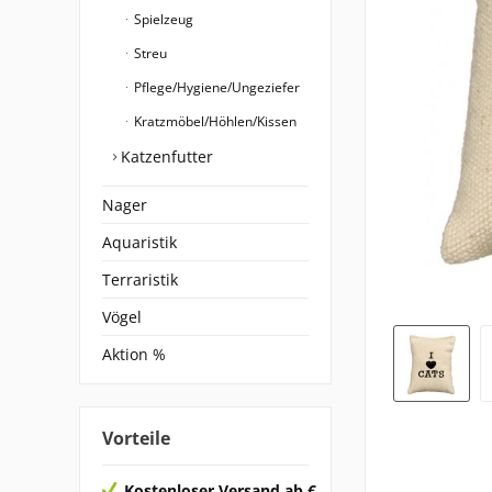
Spielzeug
Streu
Pflege/Hygiene/Ungeziefer
Kratzmöbel/Höhlen/Kissen
Katzenfutter
Nager
Aquaristik
Terraristik
Vögel
Aktion %
Vorteile
Kostenloser Versand ab €