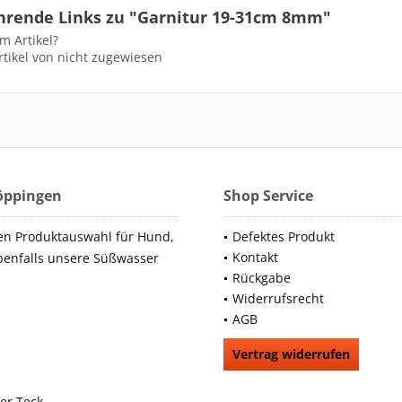
hrende Links zu "Garnitur 19-31cm 8mm"
m Artikel?
tikel von nicht zugewiesen
Göppingen
Shop Service
en Produktauswahl für Hund,
Defektes Produkt
Kontakt
benfalls unsere Süßwasser
Rückgabe
Widerrufsrecht
AGB
Vertrag widerrufen
66991
rchheim unter Teck