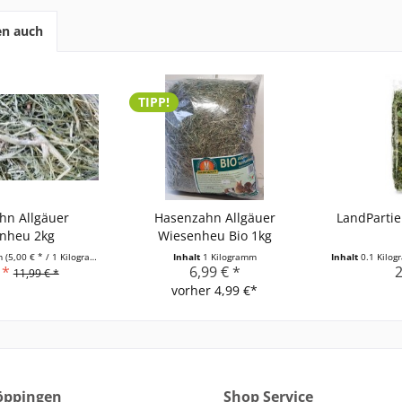
en auch
TIPP!
hn Allgäuer
Hasenzahn Allgäuer
LandParti
nheu 2kg
Wiesenheu Bio 1kg
mm
(5,00 € * / 1 Kilogramm)
Inhalt
1 Kilogramm
Inhalt
0.1 Kilo
 *
6,99 € *
2
11,99 € *
vorher 4,99 €*
Göppingen
Shop Service