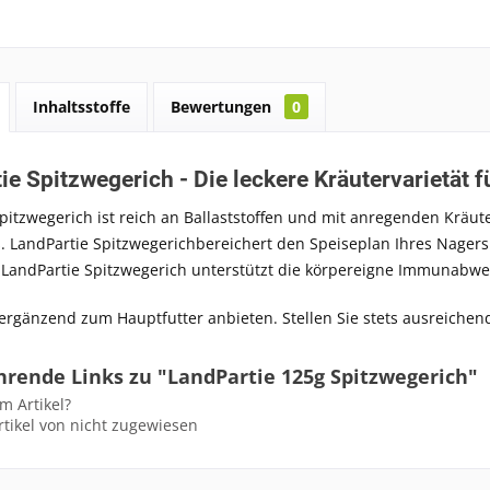
Inhaltsstoffe
Bewertungen
0
ie Spitzwegerich - Die leckere Kräutervarietät f
pitzwegerich
ist reich an Ballaststoffen
und
mit anregenden Kräut
s.
LandPartie
Spitzwegerich
bereichert den Speiseplan Ihres Nagers
.
LandPartie
Spitzwegerich
unterstützt die körpereigne Immunabwe
 ergänzend zum Hauptfutter anbieten. Stellen Sie stets ausreichen
hrende Links zu "LandPartie 125g Spitzwegerich"
m Artikel?
tikel von nicht zugewiesen