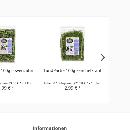
e 100g Löwenzahn
LandPartie 100g Fenchelkraut
LandPart
gramm
(29,90 € * / 1 Kilogramm)
Inhalt
0.1 Kilogramm
(29,90 € * / 1 Kilogramm)
Inhalt
0.07 K
,99 € *
2,99 € *
Informationen