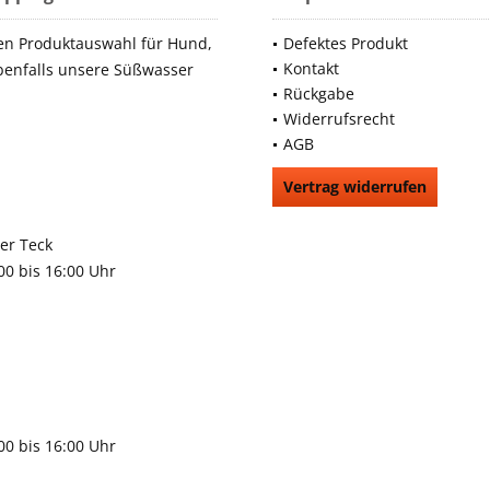
en Produktauswahl für Hund,
Defektes Produkt
Kontakt
benfalls unsere Süßwasser
Rückgabe
Widerrufsrecht
AGB
Vertrag widerrufen
66991
rchheim unter Teck
:00 bis 16:00 Uhr
9483
gen
:00 bis 16:00 Uhr