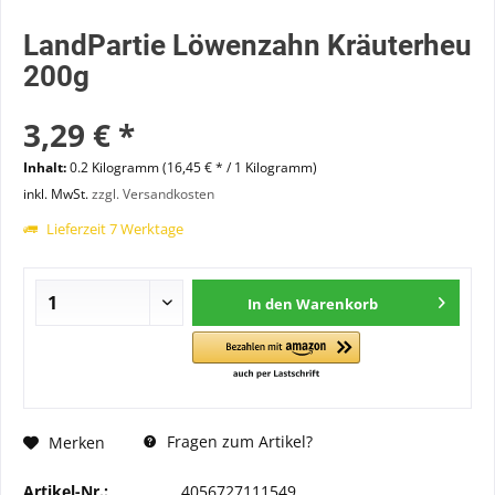
LandPartie Löwenzahn Kräuterheu
200g
3,29 € *
Inhalt:
0.2 Kilogramm (16,45 € * / 1 Kilogramm)
inkl. MwSt.
zzgl. Versandkosten
Lieferzeit 7 Werktage
In den
Warenkorb
Fragen zum Artikel?
Merken
Artikel-Nr.:
4056727111549