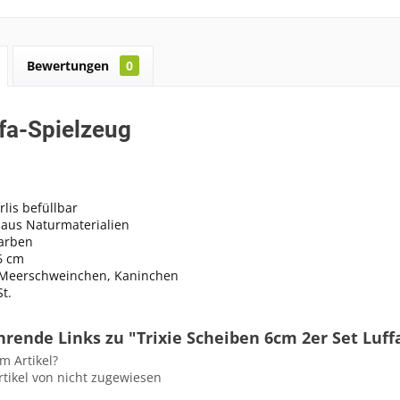
Bewertungen
0
ffa-Spielzeug
rlis befüllbar
 aus Naturmaterialien
Farben
6 cm
.: Meerschweinchen, Kaninchen
St.
rende Links zu "Trixie Scheiben 6cm 2er Set Luff
m Artikel?
tikel von nicht zugewiesen