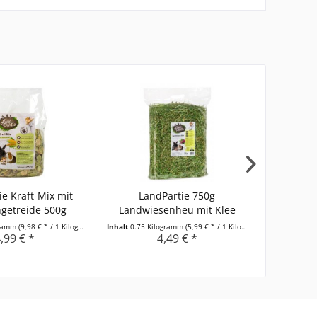
ie Kraft-Mix mit
LandPartie 750g
LandPart
ngetreide 500g
Landwiesenheu mit Klee
gramm
(9,98 € * / 1 Kilogramm)
Inhalt
0.75 Kilogramm
(5,99 € * / 1 Kilogramm)
Inhalt
0.75 K
,99 € *
4,49 € *