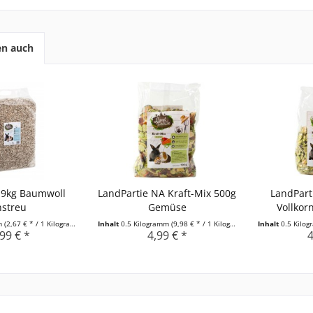
en auch
 9kg Baumwoll
LandPartie NA Kraft-Mix 500g
LandPart
nstreu
Gemüse
Vollkor
mm
(2,67 € * / 1 Kilogramm)
Inhalt
0.5 Kilogramm
(9,98 € * / 1 Kilogramm)
Inhalt
0.5 Kilo
99 € *
4,99 € *
4