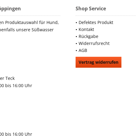
Göppingen
Shop Service
en Produktauswahl für Hund,
Defektes Produkt
Kontakt
benfalls unsere Süßwasser
Rückgabe
Widerrufsrecht
AGB
Vertrag widerrufen
66991
rchheim unter Teck
:00 bis 16:00 Uhr
9483
gen
:00 bis 16:00 Uhr