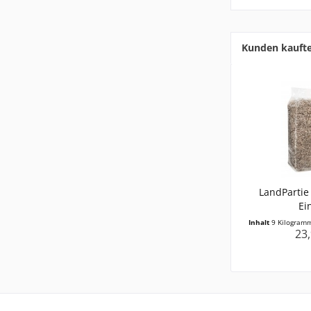
Kunden kauft
LandPartie
Ei
Inhalt
9 Kilogra
23,