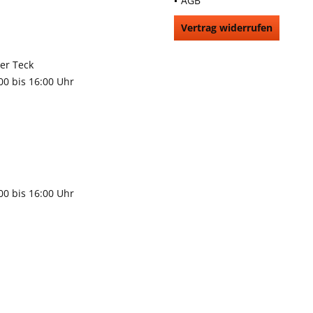
AGB
Vertrag widerrufen
66991
rchheim unter Teck
:00 bis 16:00 Uhr
9483
gen
:00 bis 16:00 Uhr