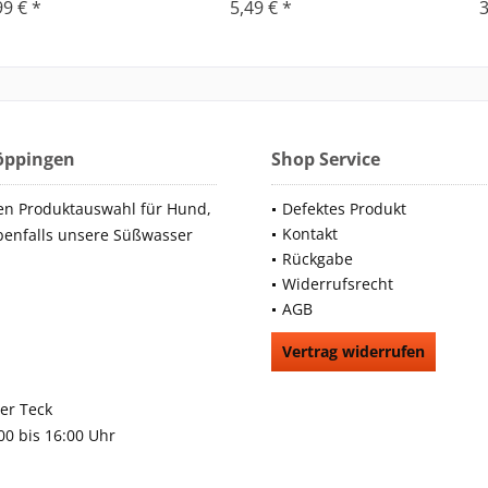
99 € *
5,49 € *
3
Göppingen
Shop Service
en Produktauswahl für Hund,
Defektes Produkt
Kontakt
benfalls unsere Süßwasser
Rückgabe
Widerrufsrecht
AGB
Vertrag widerrufen
66991
rchheim unter Teck
:00 bis 16:00 Uhr