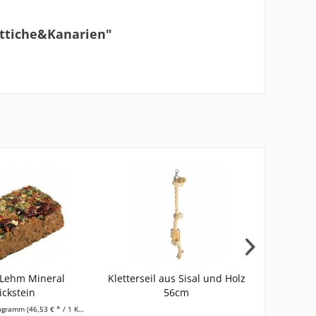
ittiche&Kanarien"
 Lehm Mineral
Kletterseil aus Sisal und Holz
Vogel
ickstein
56cm
logramm
(46,53 € * / 1 Kilogramm)
Inhalt
2.5 Ki