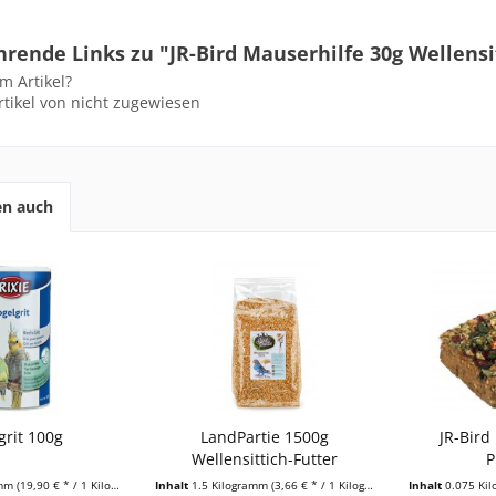
hrende Links zu "JR-Bird Mauserhilfe 30g Wellens
m Artikel?
tikel von nicht zugewiesen
en auch
grit 100g
LandPartie 1500g
JR-Bird
Wellensittich-Futter
P
amm
(19,90 € * / 1 Kilogramm)
Inhalt
1.5 Kilogramm
(3,66 € * / 1 Kilogramm)
Inhalt
0.075 Ki