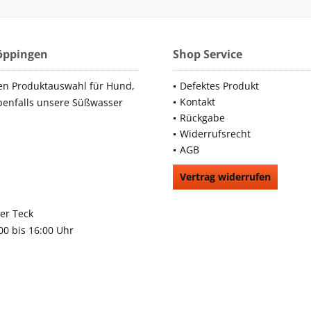
Göppingen
Shop Service
en Produktauswahl für Hund,
Defektes Produkt
Kontakt
benfalls unsere Süßwasser
Rückgabe
Widerrufsrecht
AGB
Vertrag widerrufen
66991
rchheim unter Teck
:00 bis 16:00 Uhr
9483