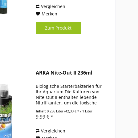
zuverlässig den Nitritwert und
fördert den...
Vergleichen
Merken
Zum Produkt
ARKA Nite-Out II 236ml
Biologische Starterbakterien für
Ihr Aquarium Die Kulturen von
Nite-Out II enthalten lebende
Nitrifikanten, um die toxische
Wirkung von
Inhalt
0.236 Liter
(42,33 € * / 1 Liter)
Ammonium/Ammoniak und Nitrit
9,99 € *
im Aquarium zu beseitigen.
Somit wird die Startphase eines
Aquarium...
Vergleichen