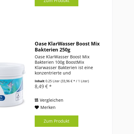
Zum Produkt
Oase KlarWasser Boost Mix
Bakterien 250g
Oase KlarWasser Boost Mix
Bakterien 100g BoostMix
Klarwasser Bakterien ist eine
konzentrierte und
gefriergetrocknete Mischung
Inhalt
0.25 Liter
(33,96 € * / 1 Liter)
natürlicher Klarwasser-Bakterien.
8,49 € *
Für die biologische
Selbstreinigung und Pflege von
Aquarienwasser ist es...
Vergleichen
Merken
Zum Produkt