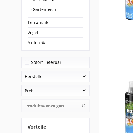
Gartenteich
Terraristik
Vögel
Aktion %
Sofort lieferbar
Hersteller
Juwel
Preis
nicht zugewiesen
Oase
Produkte anzeigen
von
4,29 €
bis
99,90 €
Vivantis
Vorteile