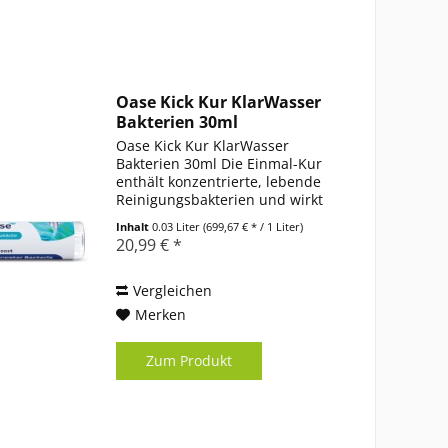
Oase Kick Kur KlarWasser
Bakterien 30ml
Oase Kick Kur KlarWasser
Bakterien 30ml Die Einmal-Kur
enthält konzentrierte, lebende
Reinigungsbakterien und wirkt
gegen Fischgifte wie Ammoniak
Inhalt
0.03 Liter
(699,67 € * / 1 Liter)
und Nitrit. Besonders
20,99 € *
empfehlenswert ist die
Anwendung beim Einsatz neuer
Fische, denn das...
Vergleichen
Merken
Zum Produkt