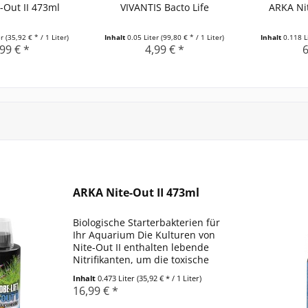
-Out II 473ml
VIVANTIS Bacto Life
ARKA Nit
er
(35,92 € * / 1 Liter)
Inhalt
0.05 Liter
(99,80 € * / 1 Liter)
Inhalt
0.118 L
99 € *
4,99 € *
6
ARKA Nite-Out II 473ml
Biologische Starterbakterien für
Ihr Aquarium Die Kulturen von
Nite-Out II enthalten lebende
Nitrifikanten, um die toxische
Wirkung von
Inhalt
0.473 Liter
(35,92 € * / 1 Liter)
Ammonium/Ammoniak und Nitrit
16,99 € *
im Aquarium zu beseitigen.