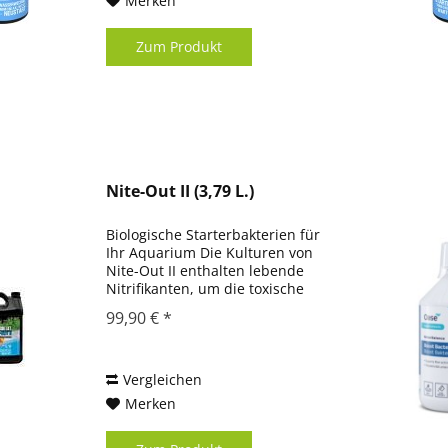
Merken
Zum Produkt
Nite-Out II (3,79 L.)
Biologische Starterbakterien für
Ihr Aquarium Die Kulturen von
Nite-Out II enthalten lebende
Nitrifikanten, um die toxische
Wirkung von
99,90 € *
Ammonium/Ammoniak und Nitrit
im Aquarium zu beseitigen.
Somit wird die Startphase eines
Aquarium...
Vergleichen
Merken