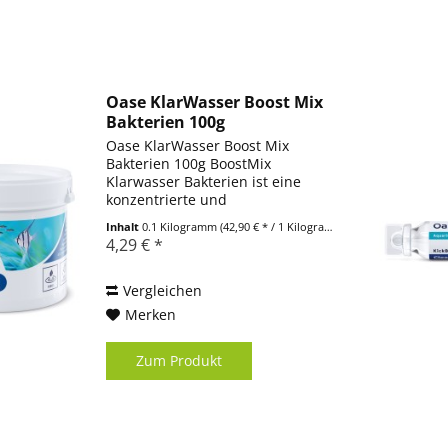
Oase KlarWasser Boost Mix
Bakterien 100g
Oase KlarWasser Boost Mix
Bakterien 100g BoostMix
Klarwasser Bakterien ist eine
konzentrierte und
gefriergetrocknete Mischung
Inhalt
0.1 Kilogramm
(42,90 € * / 1 Kilogramm)
natürlicher Klarwasser-Bakterien.
4,29 € *
Für die biologische
Selbstreinigung und Pflege von
Aquarienwasser ist es...
Vergleichen
Merken
Zum Produkt