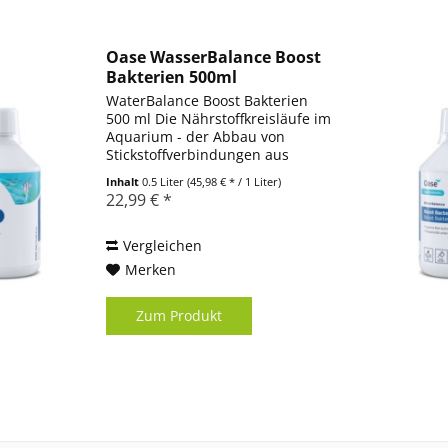
Oase WasserBalance Boost
Bakterien 500ml
WaterBalance Boost Bakterien
500 ml Die Nährstoffkreisläufe im
Aquarium - der Abbau von
Stickstoffverbindungen aus
Futterresten, Fischkot usw. - sind
Inhalt
0.5 Liter
(45,98 € * / 1 Liter)
für das biologische Gleichgewicht
22,99 € *
eines Aquariums von
entscheidender Bedeutung....
Vergleichen
Merken
Zum Produkt