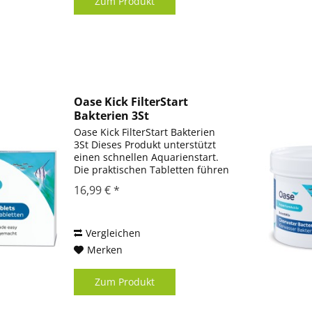
Zum Produkt
Oase Kick FilterStart
Bakterien 3St
Oase Kick FilterStart Bakterien
3St Dieses Produkt unterstützt
einen schnellen Aquarienstart.
Die praktischen Tabletten führen
dem Wasser konzentrierte
16,99 € *
Mikroorganismen zu, die
Bodengrund und Filter aktivieren
und von Anfang an ein...
Vergleichen
Merken
Zum Produkt