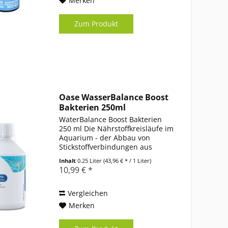
Merken
Zum Produkt
Oase WasserBalance Boost
Bakterien 250ml
WaterBalance Boost Bakterien
250 ml Die Nährstoffkreisläufe im
Aquarium - der Abbau von
Stickstoffverbindungen aus
Futterresten, Fischkot usw. - sind
Inhalt
0.25 Liter
(43,96 € * / 1 Liter)
für das biologische Gleichgewicht
10,99 € *
eines Aquariums von
entscheidender Bedeutung....
Vergleichen
Merken