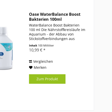
Oase WaterBalance Boost
Bakterien 100ml
WaterBalance Boost Bakterien
100 ml Die Nährstoffkreisläufe im
Aquarium - der Abbau von
Stickstoffverbindungen aus
Futterresten, Fischkot usw. - sind
Inhalt
100 Milliliter
für das biologische Gleichgewicht
10,99 € *
eines Aquariums von
entscheidender Bedeutung....
Vergleichen
Merken
Zum Produkt