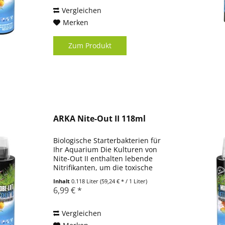
Somit wird die Startphase eines
Aquarium...
Vergleichen
Merken
Zum Produkt
ARKA Nite-Out II 118ml
Biologische Starterbakterien für
Ihr Aquarium Die Kulturen von
Nite-Out II enthalten lebende
Nitrifikanten, um die toxische
Wirkung von
Inhalt
0.118 Liter
(59,24 € * / 1 Liter)
Ammonium/Ammoniak und Nitrit
6,99 € *
im Aquarium zu beseitigen.
Somit wird die Startphase eines
Aquarium...
Vergleichen