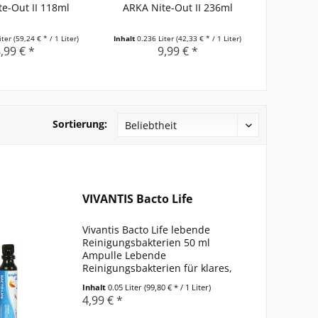
e-Out II 118ml
ARKA Nite-Out II 236ml
Nite-
iter
(59,24 € * / 1 Liter)
Inhalt
0.236 Liter
(42,33 € * / 1 Liter)
,99 € *
9,99 € *
Sortierung:
VIVANTIS Bacto Life
Vivantis Bacto Life lebende
Reinigungsbakterien 50 ml
Ampulle Lebende
Reinigungsbakterien für klares,
fischgerechtes Waser in
Inhalt
0.05 Liter
(99,80 € * / 1 Liter)
Süßwasseraquarien Entfernt
4,99 € *
Giftstoffe (z. B. Ammoniak), senkt