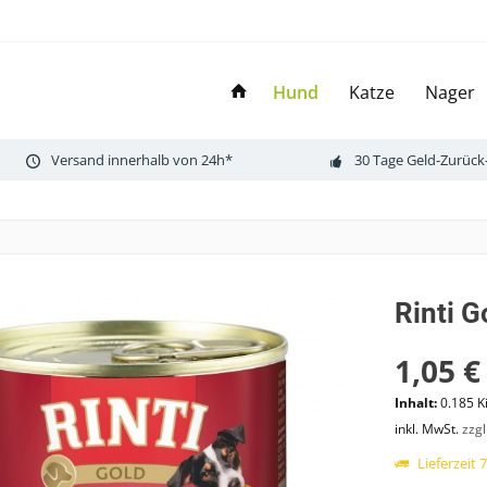
Hund
Katze
Nager
Versand innerhalb von 24h*
30 Tage Geld-Zurück
Rinti 
1,05 €
Inhalt:
0.185 K
inkl. MwSt.
zzg
Lieferzeit 