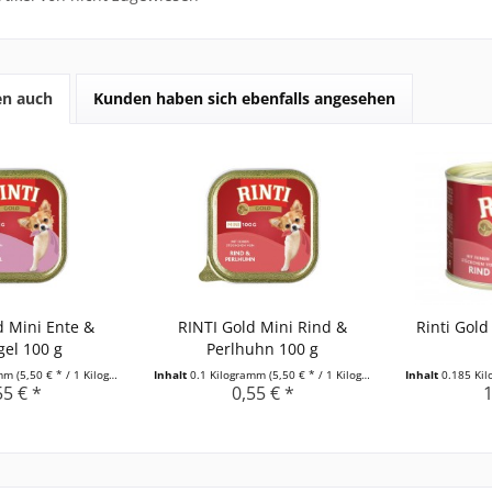
en auch
Kunden haben sich ebenfalls angesehen
d Mini Ente &
RINTI Gold Mini Rind &
Rinti Gold
gel 100 g
Perlhuhn 100 g
amm
(5,50 € * / 1 Kilogramm)
Inhalt
0.1 Kilogramm
(5,50 € * / 1 Kilogramm)
Inhalt
0.185 Ki
55 € *
0,55 € *
1