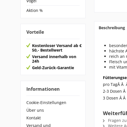
Vögel
Aktion %
Beschreibung
Vorteile
Kostenloser Versand ab €
besonder
50,- Bestellwert
hächste 
reich an 
Versand innerhalb von
24h
Fleisch u
mit Vitam
Geld-Zurück-Garantie
Fütterungsem
pro TagÂ Â 
Informationen
2-3 Dosen Â
3 Dosen Â Â
Cookie-Einstellungen
Über uns
Weiterfü
Kontakt
Fragen zu
Versand und
Weitere Ar