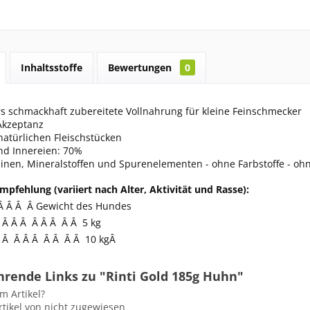
Inhaltsstoffe
Bewertungen
0
s schmackhaft zubereitete Vollnahrung für kleine Feinschmecker
Akzeptanz
natürlichen Fleischstücken
nd Innereien: 70%
inen, Mineralstoffen und Spurenelementen - ohne Farbstoffe - ohn
pfehlung (variiert nach Alter, Aktivität und Rasse):
Â Â Â Â Gewicht des Hundes
 Â Â Â Â Â Â Â Â 5 kg
 Â Â Â Â Â Â Â Â 10 kgÂ
hrende Links zu "Rinti Gold 185g Huhn"
m Artikel?
tikel von nicht zugewiesen