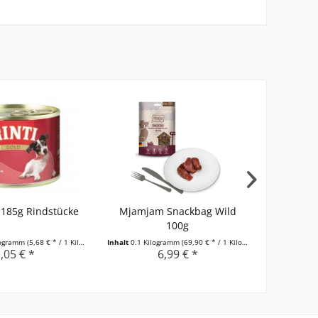
 185g Rindstücke
Mjamjam Snackbag Wild
Mjamjam 
100g
logramm
(5,68 € * / 1 Kilogramm)
Inhalt
0.1 Kilogramm
(69,90 € * / 1 Kilogramm)
Inhalt
0.125 
,05 € *
6,99 € *