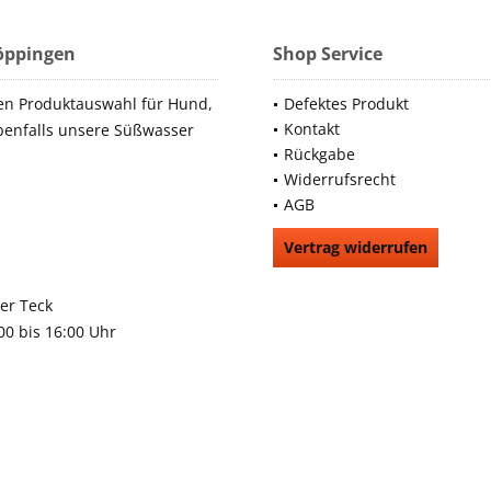
Göppingen
Shop Service
en Produktauswahl für Hund,
Defektes Produkt
Kontakt
benfalls unsere Süßwasser
Rückgabe
Widerrufsrecht
AGB
Vertrag widerrufen
66991
rchheim unter Teck
:00 bis 16:00 Uhr
9483
gen