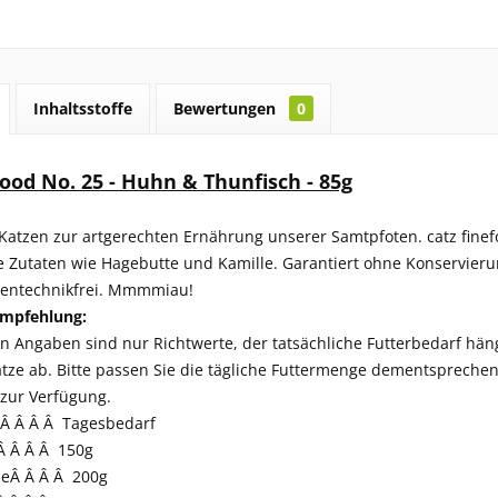
Inhaltsstoffe
Bewertungen
0
food No. 25 - Huhn & Thunfisch - 85g
 Katzen zur artgerechten Ernährung unserer Samtpfoten. catz finefo
 Zutaten wie Hagebutte und Kamille. Garantiert ohne Konservier
 Gentechnikfrei. Mmmmiau!
empfehlung:
n Angaben sind nur Richtwerte, der tatsächliche Futterbedarf häng
tze ab. Bitte passen Sie die tägliche Futtermenge dementsprechend
 zur Verfügung.
Â Â Â Â Tagesbedarf
Â Â Â Â 150g
zeÂ Â Â Â 200g