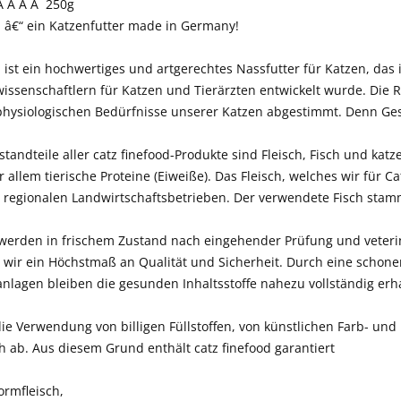
Â Â Â Â 250g
d â€“ ein Katzenfutter made in Germany!
d ist ein hochwertiges und artgerechtes Nassfutter für Katzen, da
ssenschaftlern für Katzen und Tierärzten entwickelt wurde. Die R
hysiologischen Bedürfnisse unserer Katzen abgestimmt. Denn Ges
tandteile aller catz finefood-Produkte sind Fleisch, Fisch und katz
 allem tierische Proteine (Eiweiße). Das Fleisch, welches wir für 
 regionalen Landwirtschaftsbetrieben. Der verwendete Fisch stam
 werden in frischem Zustand nach eingehender Prüfung und veterin
n wir ein Höchstmaß an Qualität und Sicherheit. Durch eine schon
nlagen bleiben die gesunden Inhaltsstoffe nahezu vollständig erh
ie Verwendung von billigen Füllstoffen, von künstlichen Farb- und
h ab. Aus diesem Grund enthält catz finefood garantiert
ormfleisch,