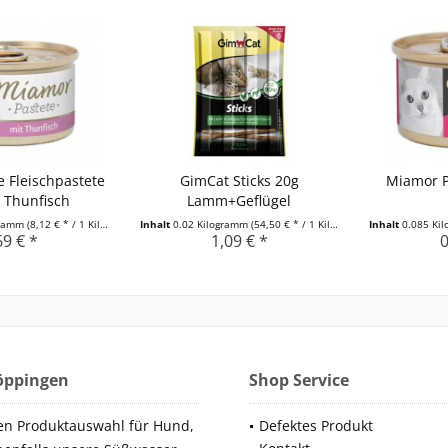
 Fleischpastete
GimCat Sticks 20g
Miamor P
 Thunfisch
Lamm+Geflügel
gramm
(8,12 € * / 1 Kilogramm)
Inhalt
0.02 Kilogramm
(54,50 € * / 1 Kilogramm)
Inhalt
0.085 Ki
69 € *
1,09 € *
0
Göppingen
Shop Service
en Produktauswahl für Hund,
Defektes Produkt