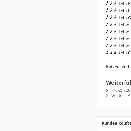
Â Â Â kein 
Â Â Â kein b
Â Â Â kein G
Â Â Â keine 
Â Â Â keine 
Â Â Â keine
Â Â Â keine 
Â Â Â kein 
Katzen sind
Weiterfü
Fragen zu
Weitere Ar
Kunden kauft