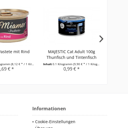
astete mit Rind
MAJESTIC Cat Adult 100g
Miamor
Thunfisch und Tintenfisch
Leb
logramm
(8,12 € * / 1 Kilogramm)
Inhalt
0.1 Kilogramm
(9,90 € * / 1 Kilogramm)
Inhalt
0.09 K
,69 € *
0,99 € *
Informationen
Cookie-Einstellungen