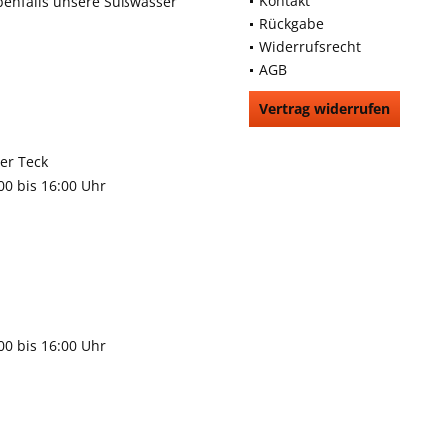
Kontakt
benfalls unsere Süßwasser
Rückgabe
Widerrufsrecht
AGB
Vertrag widerrufen
66991
rchheim unter Teck
:00 bis 16:00 Uhr
9483
gen
:00 bis 16:00 Uhr