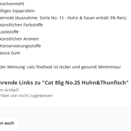
Knochenmehl
illiges Sojaprotein
etreide (Ausnahme: Sorte No. 15 - Huhn & Fasan enhält 3% Reis)
künstlichen Farbstoffe
Lockstoffe
 künstlichen Aromen
Konservierungsstoffe
Cassia Gum
 der Meinung: catz finefood ist lecker und gesund! Mmmmiau!
hrende Links zu "Cat 85g No.25 Huhn&Thunfisch"
m Artikel?
tikel von nicht zugewiesen
en auch