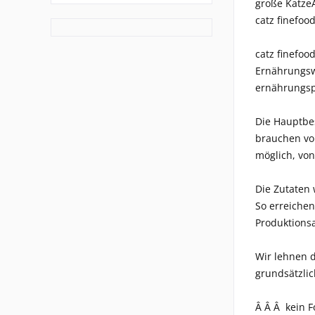
große Katze
catz finefoo
catz finefoo
Ernährungswi
ernährungsp
Die Hauptbes
brauchen vor
möglich, von
Die Zutaten
So erreiche
Produktionsa
Wir lehnen d
grundsätzlic
Â Â Â kein F