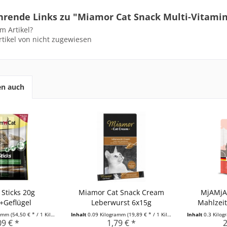
hrende Links zu "Miamor Cat Snack Multi-Vitami
m Artikel?
tikel von nicht zugewiesen
en auch
Sticks 20g
Miamor Cat Snack Cream
MjAMjA
Geflügel
Leberwurst 6x15g
Mahlzeit
ramm
(54,50 € * / 1 Kilogramm)
Inhalt
0.09 Kilogramm
(19,89 € * / 1 Kilogramm)
Inhalt
0.3 Kilo
09 € *
1,79 € *
2