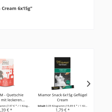
n Cream 6x15g"
M - Quetschie
Miamor Snack 6x15g Geflügel
Felis M
 mit leckeren...
Cream
gramm
(7,97 € * / 1 Kilogramm)
Inhalt
0.09 Kilogramm
(19,89 € * / 1 Kilogramm)
Inhalt
0.08 K
,39 € *
1,79 € *