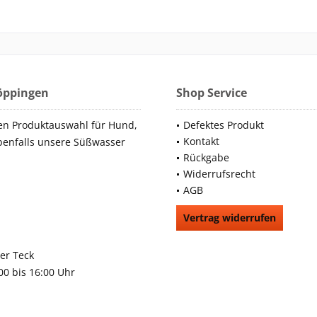
Göppingen
Shop Service
en Produktauswahl für Hund,
Defektes Produkt
Kontakt
benfalls unsere Süßwasser
Rückgabe
Widerrufsrecht
AGB
Vertrag widerrufen
66991
rchheim unter Teck
:00 bis 16:00 Uhr