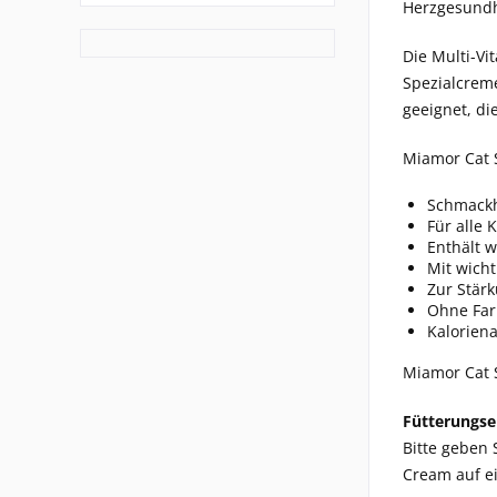
Herzgesundh
Die Multi-Vi
Spezialcreme
geeignet, d
Miamor Cat 
Schmackh
Für alle 
Enthält w
Mit wich
Zur Stär
Ohne Far
Kalorien
Miamor Cat S
Fütterungs
Bitte geben 
Cream auf ei