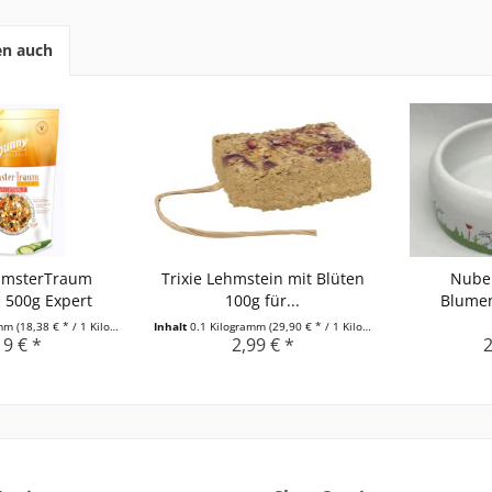
en auch
amsterTraum
Trixie Lehmstein mit Blüten
Nuber
 500g Expert
100g für...
Blume
amm
(18,38 € * / 1 Kilogramm)
Inhalt
0.1 Kilogramm
(29,90 € * / 1 Kilogramm)
19 € *
2,99 € *
2