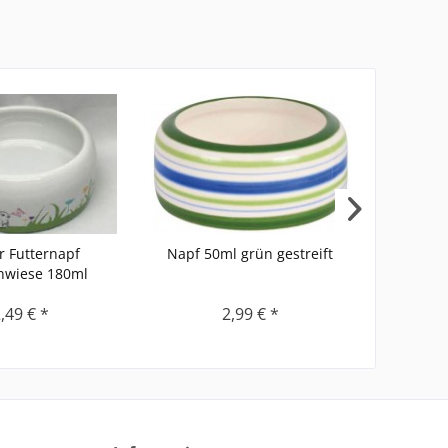
 Futternapf
Napf 50ml grün gestreift
Leck
nwiese 180ml
natürli
Inhalt
0.06 K
,49 € *
2,99 € *