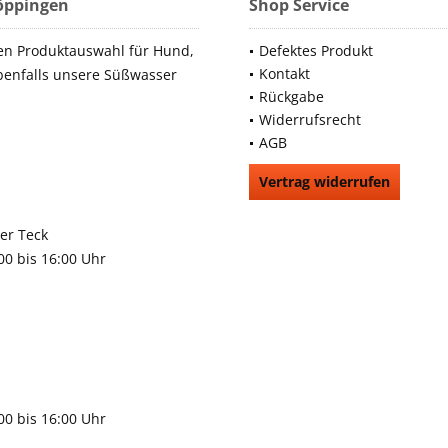
Göppingen
Shop Service
en Produktauswahl für Hund,
Defektes Produkt
Kontakt
benfalls unsere Süßwasser
Rückgabe
Widerrufsrecht
AGB
Vertrag widerrufen
66991
rchheim unter Teck
:00 bis 16:00 Uhr
9483
gen
:00 bis 16:00 Uhr