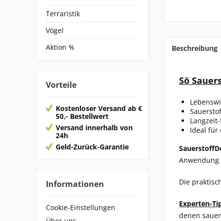
Terraristik
Vögel
Aktion %
Beschreibung
Sö Sauers
Vorteile
Lebenswic
Kostenloser Versand ab €
Sauerstof
50,- Bestellwert
Langzeit-
Versand innerhalb von
Ideal für 
24h
Geld-Zurück-Garantie
SauerstoffD
Anwendung v
Die praktisc
Informationen
Experten-Ti
Cookie-Einstellungen
denen sauer
Über uns