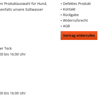
en Produktauswahl für Hund,
Defektes Produkt
Kontakt
benfalls unsere Süßwasser
Rückgabe
Widerrufsrecht
AGB
Vertrag widerrufen
66991
rchheim unter Teck
:00 bis 16:00 Uhr
9483
gen
:00 bis 16:00 Uhr