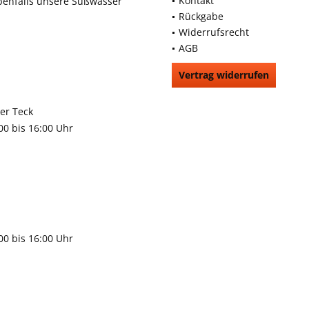
Kontakt
benfalls unsere Süßwasser
Rückgabe
Widerrufsrecht
AGB
Vertrag widerrufen
66991
rchheim unter Teck
:00 bis 16:00 Uhr
9483
gen
:00 bis 16:00 Uhr